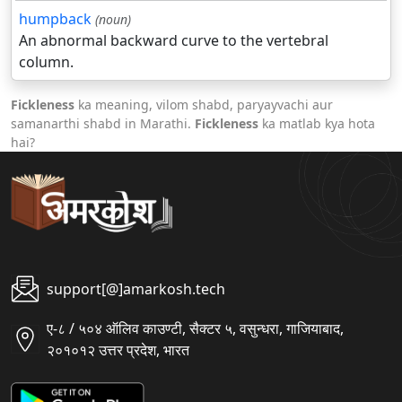
humpback
(noun)
An abnormal backward curve to the vertebral
column.
Fickleness
ka meaning, vilom shabd, paryayvachi aur
samanarthi shabd in Marathi.
Fickleness
ka matlab kya hota
hai?
support[@]amarkosh.tech
ए-८ / ५०४ ऑलिव काउण्टी, सैक्टर ५, वसुन्धरा, गाजियाबाद,
२०१०१२ उत्तर प्रदेश, भारत