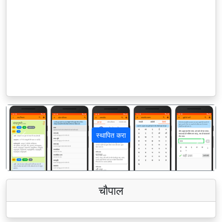
स्थापित करा
पिछला
अगला
चौपाल