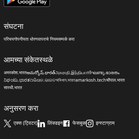
संघटना
परिचय
गोपनीयता धोरण
वापराचे नियम
सम्पर्क करा
आमच्या संकेतस्थळे
अमरकोश.भारत
అమర్కోష్.భారత్
அகராதி.இந்தியா
നിഘണ്ടു.ഭാരതം
ನಿಘಂಟು.ಭಾರತ
ଅଭିଧାନ.ଭାରତ
অভিধান.ভারত
amarkosh.tech
चौपाल.भारत
सारथी.भारत
अनुसरण करा
एक्स (ट्विटर)
लिंक्डइन
फेसबुक
इन्स्टाग्राम