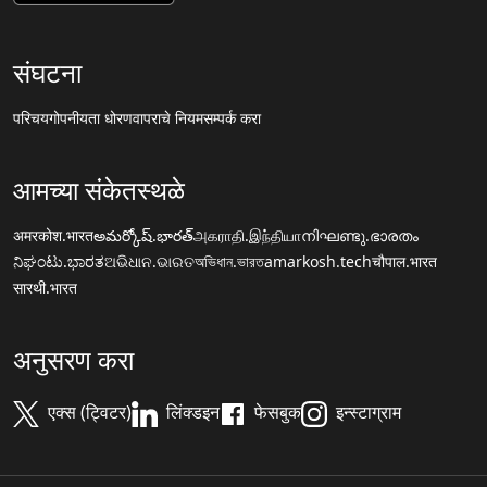
संघटना
परिचय
गोपनीयता धोरण
वापराचे नियम
सम्पर्क करा
आमच्या संकेतस्थळे
अमरकोश.भारत
అమర్కోష్.భారత్
அகராதி.இந்தியா
നിഘണ്ടു.ഭാരതം
ನಿಘಂಟು.ಭಾರತ
ଅଭିଧାନ.ଭାରତ
অভিধান.ভারত
amarkosh.tech
चौपाल.भारत
सारथी.भारत
अनुसरण करा
एक्स (ट्विटर)
लिंक्डइन
फेसबुक
इन्स्टाग्राम