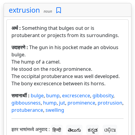
extrusion
noun
अर्थ :
Something that bulges out or is
protuberant or projects from its surroundings.
उदाहरणे :
The gun in his pocket made an obvious
bulge.
The hump of a camel.
He stood on the rocky prominence.
The occipital protuberance was well developed.
The bony excrescence between its horns.
समानार्थी :
bulge
,
bump
,
excrescence
,
gibbosity
,
gibbousness
,
hump
,
jut
,
prominence
,
protrusion
,
protuberance
,
swelling
इतर भाषांमध्ये अनुवाद :
हिन्दी
తెలుగు
ಕನ್ನಡ
ଓଡ଼ିଆ