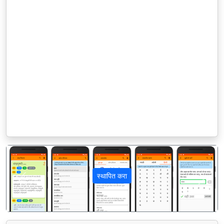
स्थापित करा
पिछला
अगला