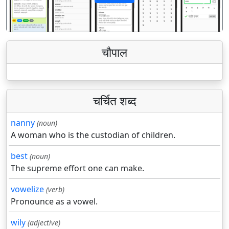
पिछला
अगला
चौपाल
चर्चित शब्द
nanny
(noun)
A woman who is the custodian of children.
best
(noun)
The supreme effort one can make.
vowelize
(verb)
Pronounce as a vowel.
wily
(adjective)