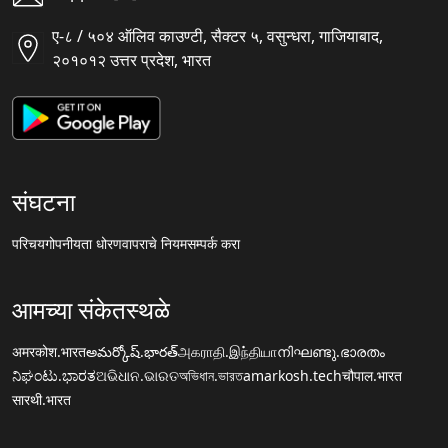
ए-८ / ५०४ ऑलिव काउण्टी, सैक्टर ५, वसुन्धरा, गाजियाबाद,
२०१०१२ उत्तर प्रदेश, भारत
संघटना
परिचय
गोपनीयता धोरण
वापराचे नियम
सम्पर्क करा
आमच्या संकेतस्थळे
अमरकोश.भारत
అమర్కోష్.భారత్
அகராதி.இந்தியா
നിഘണ്ടു.ഭാരതം
ನಿಘಂಟು.ಭಾರತ
ଅଭିଧାନ.ଭାରତ
অভিধান.ভারত
amarkosh.tech
चौपाल.भारत
सारथी.भारत