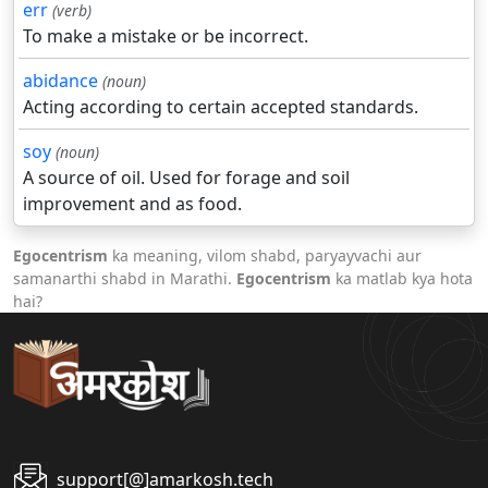
err
(verb)
To make a mistake or be incorrect.
abidance
(noun)
Acting according to certain accepted standards.
soy
(noun)
A source of oil. Used for forage and soil
improvement and as food.
Egocentrism
ka meaning, vilom shabd, paryayvachi aur
samanarthi shabd in Marathi.
Egocentrism
ka matlab kya hota
hai?
support[@]amarkosh.tech