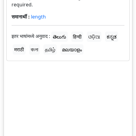
required.
समानार्थी :
length
इतर भाषांमध्ये अनुवाद :
తెలుగు
हिन्दी
ଓଡ଼ିଆ
ಕನ್ನಡ
मराठी
বাংলা
தமிழ்
മലയാളം