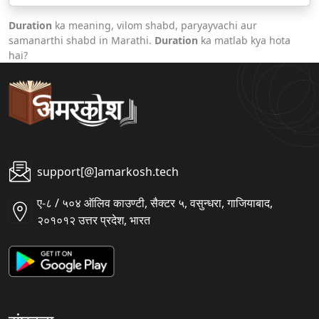
Duration
ka meaning, vilom shabd, paryayvachi aur
samanarthi shabd in Marathi.
Duration
ka matlab kya hota
hai?
support[@]amarkosh.tech
ए-८ / ५०४ ऑलिव काउण्टी, सैक्टर ५, वसुन्धरा, गाजियाबाद,
२०१०१२ उत्तर प्रदेश, भारत