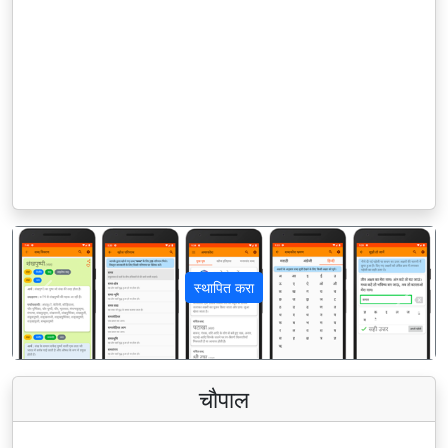
स्थापित करा
पिछला
अगला
चौपाल