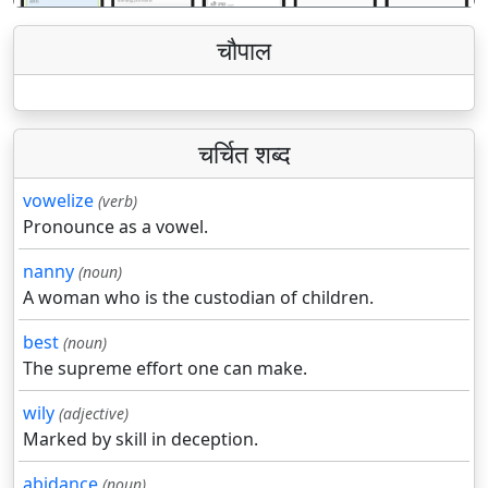
चौपाल
चर्चित शब्द
vowelize
(verb)
Pronounce as a vowel.
nanny
(noun)
A woman who is the custodian of children.
best
(noun)
The supreme effort one can make.
wily
(adjective)
Marked by skill in deception.
abidance
(noun)