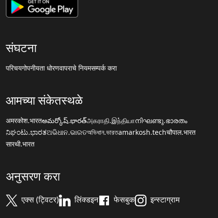
संघटना
परिचय
गोपनीयता धोरण
वापराचे नियम
सम्पर्क करा
आमच्या संकेतस्थळे
अमरकोश.भारत
అమర్కోష్.భారత్
அகராதி.இந்தியா
നിഘണ്ടു.ഭാരതം
ನಿಘಂಟು.ಭಾರತ
ଅଭିଧାନ.ଭାରତ
অভিধান.ভারত
amarkosh.tech
चौपाल.भारत
सारथी.भारत
अनुसरण करा
एक्स (ट्विटर)
लिंक्डइन
फेसबुक
इन्स्टाग्राम