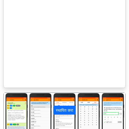
स्थापित करा
पिछला
अगला