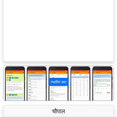
स्थापित करा
पिछला
अगला
चौपाल