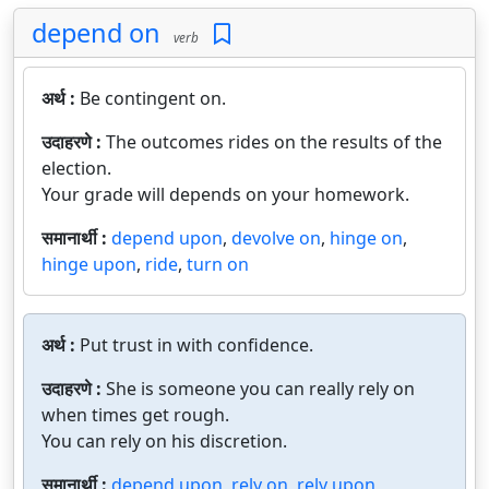
depend on
verb
अर्थ :
Be contingent on.
उदाहरणे :
The outcomes rides on the results of the
election.
Your grade will depends on your homework.
समानार्थी :
depend upon
,
devolve on
,
hinge on
,
hinge upon
,
ride
,
turn on
अर्थ :
Put trust in with confidence.
उदाहरणे :
She is someone you can really rely on
when times get rough.
You can rely on his discretion.
समानार्थी :
depend upon
,
rely on
,
rely upon