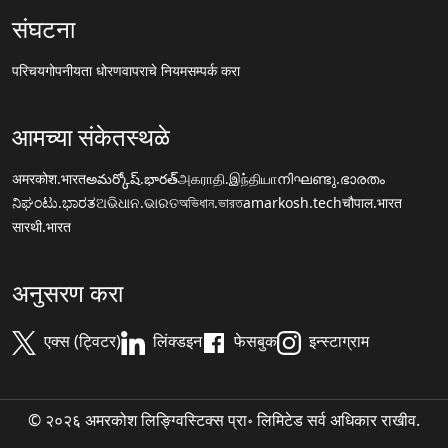
संघटना
परिचय
गोपनीयता धोरण
वापराचे नियम
सम्पर्क करा
आमच्या संकेतस्थळे
अमरकोश.भारत
అమర్కోష్.భారత్
அகராதி.இந்தியா
നിഘണ്ടു.ഭാരതം
ನಿಘಂಟು.ಭಾರತ
ଅଭିଧାନ.ଭାରତ
অভিধান.ভারত
amarkosh.tech
चौपाल.भारत
सारथी.भारत
अनुसरण करा
एक्स (ट्विटर)
लिंक्डइन
फेसबुक
इन्स्टाग्राम
© २०२६ अमरकोश लिङ्ग्विस्टिक्स प्रा॰ लिमिटेड सर्व अधिकार राखीव.