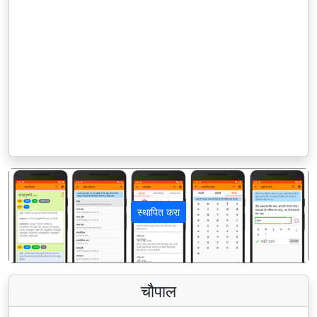
स्थापित करा
पिछला
अगला
चौपाल