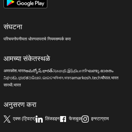
संघटना
परिचय
गोपनीयता धोरण
वापराचे नियम
सम्पर्क करा
आमच्या संकेतस्थळे
अमरकोश.भारत
అమర్కోష్.భారత్
அகராதி.இந்தியா
നിഘണ്ടു.ഭാരതം
ನಿಘಂಟು.ಭಾರತ
ଅଭିଧାନ.ଭାରତ
অভিধান.ভারত
amarkosh.tech
चौपाल.भारत
सारथी.भारत
अनुसरण करा
एक्स (ट्विटर)
लिंक्डइन
फेसबुक
इन्स्टाग्राम