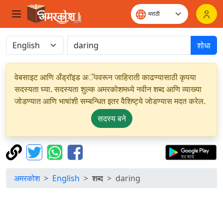
शोधा
वेबसाइट आणि अँड्रॉइड अॅपवरून जाहिराती काढण्यासाठी कृपया
सदस्यता घ्या. सदस्यता शुल्क अमरकोशमध्ये नवीन शब्द आणि व्याख्या
जोडण्यात आणि भाषांशी सम्बन्धित इतर वैशिष्ट्ये जोडण्यास मदत करेल.
सदस्य बने
अमरकोश
English
शब्द
daring