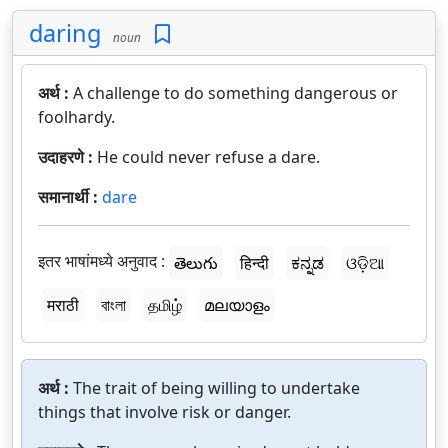
daring
noun
अर्थ :
A challenge to do something dangerous or
foolhardy.
उदाहरणे :
He could never refuse a dare.
समानार्थी :
dare
इतर भाषांमध्ये अनुवाद :
తెలుగు
हिन्दी
ಕನ್ನಡ
ଓଡ଼ିଆ
मराठी
বাংলা
தமிழ்
മലയാളം
अर्थ :
The trait of being willing to undertake
things that involve risk or danger.