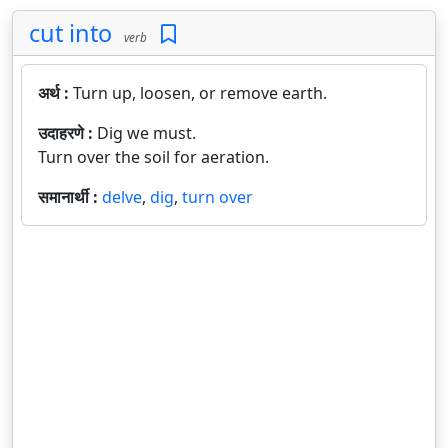
cut into
verb
अर्थ :
Turn up, loosen, or remove earth.
उदाहरणे :
Dig we must.
Turn over the soil for aeration.
समानार्थी :
delve
,
dig
,
turn over