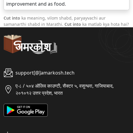
improvement and as food.
Cut into
ka meaning, vilom shabd, paryayvachi aur
samanarthi shabd in Marathi.
Cut into
ka matlab kya hota hai?
support[@]amarkosh.tech
ए-८ / ५०४ ऑलिव काउण्टी, सैक्टर ५, वसुन्धरा, गाजियाबाद,
२०१०१२ उत्तर प्रदेश, भारत