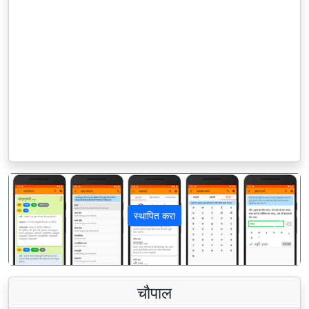
स्थापित करा
पिछला
अगला
चौपाल