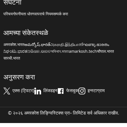
संघटना
परिचय
गोपनीयता धोरण
वापराचे नियम
सम्पर्क करा
आमच्या संकेतस्थळे
अमरकोश.भारत
అమర్కోష్.భారత్
அகராதி.இந்தியா
നിഘണ്ടു.ഭാരതം
ನಿಘಂಟು.ಭಾರತ
ଅଭିଧାନ.ଭାରତ
অভিধান.ভারত
amarkosh.tech
चौपाल.भारत
सारथी.भारत
अनुसरण करा
एक्स (ट्विटर)
लिंक्डइन
फेसबुक
इन्स्टाग्राम
© २०२६ अमरकोश लिङ्ग्विस्टिक्स प्रा॰ लिमिटेड सर्व अधिकार राखीव.