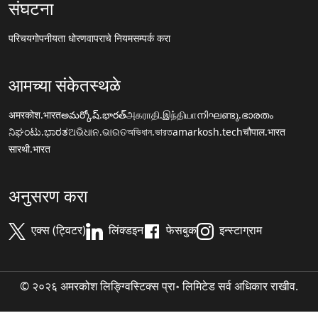
संघटना
परिचय
गोपनीयता धोरण
वापराचे नियम
सम्पर्क करा
आमच्या संकेतस्थळे
अमरकोश.भारत
అమర్కోష్.భారత్
அகராதி.இந்தியா
നിഘണ്ടു.ഭാരതം
ನಿಘಂಟು.ಭಾರತ
ଅଭିଧାନ.ଭାରତ
অভিধান.ভারত
amarkosh.tech
चौपाल.भारत
सारथी.भारत
अनुसरण करा
एक्स (ट्विटर)
लिंक्डइन
फेसबुक
इन्स्टाग्राम
© २०२६ अमरकोश लिङ्ग्विस्टिक्स प्रा॰ लिमिटेड सर्व अधिकार राखीव.