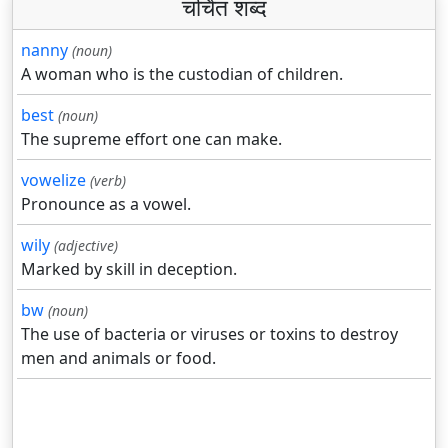
चर्चित शब्द
nanny
(noun)
A woman who is the custodian of children.
best
(noun)
The supreme effort one can make.
vowelize
(verb)
Pronounce as a vowel.
wily
(adjective)
Marked by skill in deception.
bw
(noun)
The use of bacteria or viruses or toxins to destroy
men and animals or food.