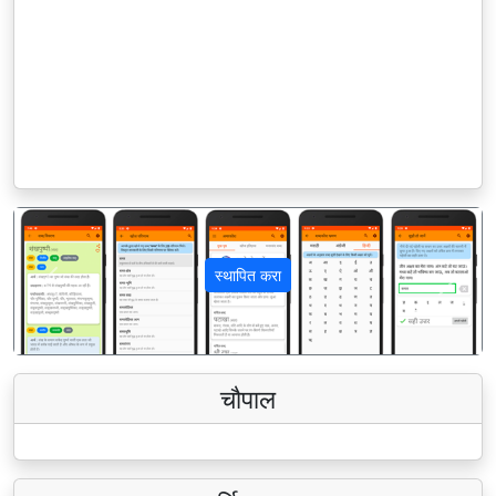
स्थापित करा
पिछला
अगला
चौपाल