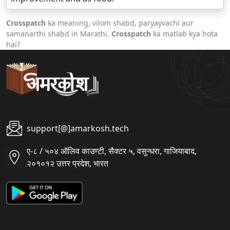
Crosspatch
ka meaning, vilom shabd, paryayvachi aur
samanarthi shabd in Marathi.
Crosspatch
ka matlab kya hota
hai?
support[@]amarkosh.tech
ए-८ / ५०४ ऑलिव काउण्टी, सैक्टर ५, वसुन्धरा, गाजियाबाद,
२०१०१२ उत्तर प्रदेश, भारत