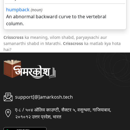
humpback
(noun)
An abnormal backward curve to the vertebral
column.
Crisscross
ka meaning, vilom shabd, paryayvachi aur
samanarthi shabd in Marathi.
Crisscross
ka matlab kya hota
hai?
support[@]amarkosh.tech
ए-८ / ५०४ ऑलिव काउण्टी, सैक्टर ५, वसुन्धरा, गाजियाबाद,
२०१०१२ उत्तर प्रदेश, भारत