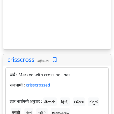
crisscross
adjective
अर्थ :
Marked with crossing lines.
समानार्थी :
crisscrossed
इतर भाषांमध्ये अनुवाद :
తెలుగు
हिन्दी
ଓଡ଼ିଆ
ಕನ್ನಡ
मराठी
বাংলা
தமிழ்
മലയാളം