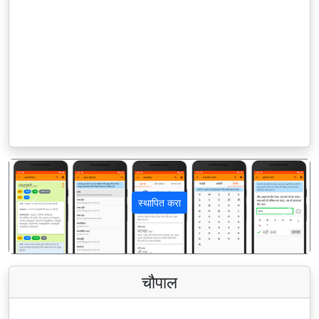
स्थापित करा
पिछला
अगला
चौपाल