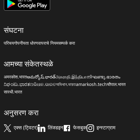
संघटना
परिचय
गोपनीयता धोरण
वापराचे नियम
सम्पर्क करा
आमच्या संकेतस्थळे
अमरकोश.भारत
అమర్కోష్.భారత్
அகராதி.இந்தியா
നിഘണ്ടു.ഭാരതം
ನಿಘಂಟು.ಭಾರತ
ଅଭିଧାନ.ଭାରତ
অভিধান.ভারত
amarkosh.tech
चौपाल.भारत
सारथी.भारत
अनुसरण करा
एक्स (ट्विटर)
लिंक्डइन
फेसबुक
इन्स्टाग्राम