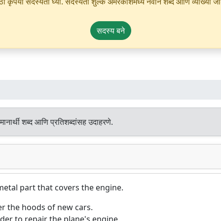
ृपया सदस्यता घ्या. सदस्यता शुल्क अमरकोशमध्ये नवीन शब्द आणि व्याख्या जोडण्
सदस्य बने
ानार्थी शब्द आणि प्रतिशब्दांसह उदाहरणे.
metal part that covers the engine.
r the hoods of new cars.
er to repair the plane's engine.