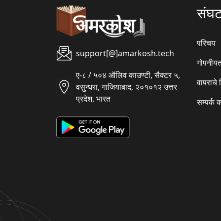
संघ
परिचय
support[@]amarkosh.tech
गोपनीयत
ए-८ / ५०४ ऑलिव काउण्टी, सैक्टर ५,
वापराचे
वसुन्धरा, गाजियाबाद, २०१०१२ उत्तर
प्रदेश, भारत
सम्पर्क 