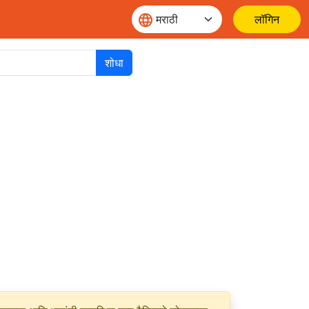
लॉगिन
शोधा