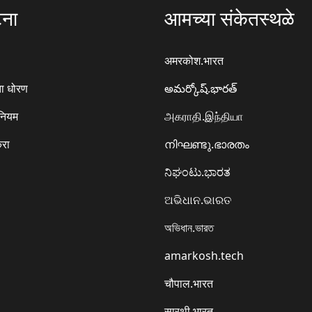
टना
आमच्या संकेतस्थळे
अमरकोश.भारत
ा धोरण
అమర్కోష్.భారత్
 नियम
அகராதி.இந்தியா
करा
നിഘണ്ടു.ഭാരതം
ನಿಘಂಟು.ಭಾರತ
ଅଭିଧାନ.ଭାରତ
অভিধান.ভারত
amarkosh.tech
चौपाल.भारत
सारथी.भारत