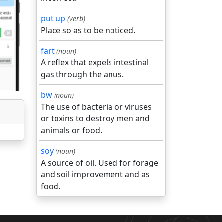
put up
(verb)
Place so as to be noticed.
गला
fart
(noun)
A reflex that expels intestinal
gas through the anus.
bw
(noun)
The use of bacteria or viruses
or toxins to destroy men and
animals or food.
soy
(noun)
A source of oil. Used for forage
and soil improvement and as
food.