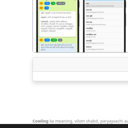
पिछला
Cowling
ka meaning, vilom shabd, paryayvachi a