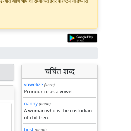
यात आणि भाषांशी सम्बन्धित इतर वैशिष्ट्ये जोडण्यास
चर्चित शब्द
vowelize
(verb)
Pronounce as a vowel.
nanny
(noun)
A woman who is the custodian
of children.
best
(noun)