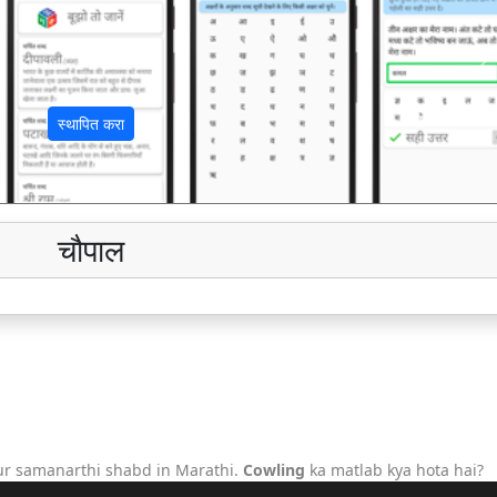
अ
स्थापित करा
चौपाल
ur samanarthi shabd in Marathi.
Cowling
ka matlab kya hota hai?