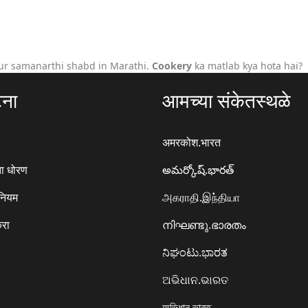
ur samanarthi shabd in Marathi.
Cookery
ka matlab kya hota hai?
टना
आमच्या संकेतस्थळे
अमरकोश.भारत
ा धोरण
అమర్కోష్.భారత్
 नियम
அகராதி.இந்தியா
करा
നിഘണ്ടു.ഭാരതം
ನಿಘಂಟು.ಭಾರತ
ଅଭିଧାନ.ଭାରତ
অভিধান.ভারত