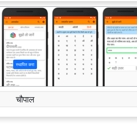
अ
स्थापित करा
चौपाल