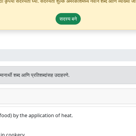
ृपया सदस्यता घ्या. सदस्यता शुल्क अमरकोशमध्ये नवीन शब्द आणि व्याख्या जोडण्
सदस्य बने
ानार्थी शब्द आणि प्रतिशब्दांसह उदाहरणे.
ood) by the application of heat.
in cookery.