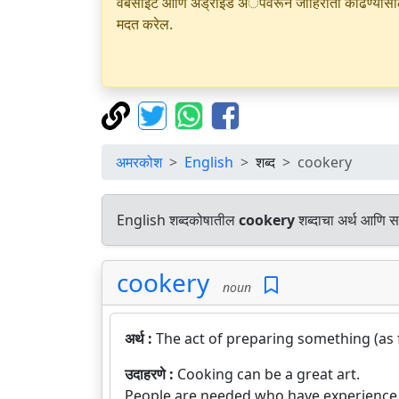
वेबसाइट आणि अँड्रॉइड अॅपवरून जाहिराती काढण्यासाठी क
मदत करेल.
अमरकोश
English
शब्द
cookery
English शब्दकोषातील
cookery
शब्दाचा अर्थ आणि सम
cookery
noun
अर्थ :
The act of preparing something (as f
उदाहरणे :
Cooking can be a great art.
People are needed who have experience 