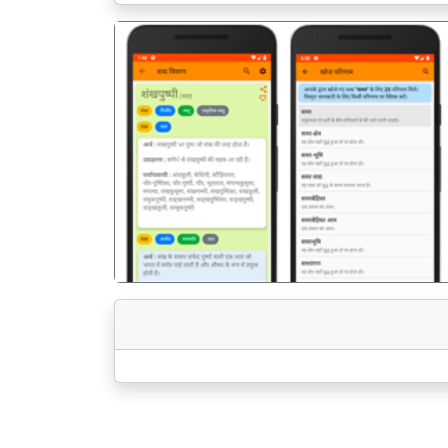
पिछला