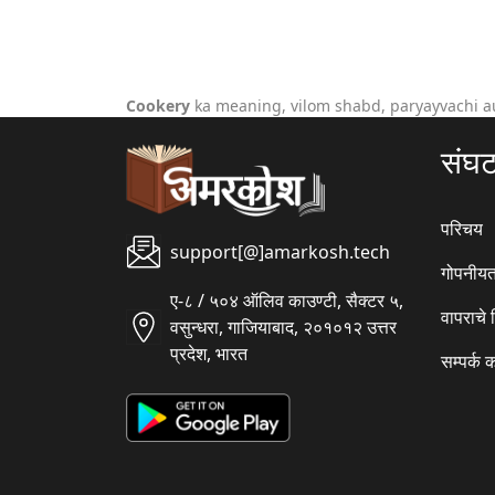
Cookery
ka meaning, vilom shabd, paryayvachi a
संघ
परिचय
support[@]amarkosh.tech
गोपनीयत
ए-८ / ५०४ ऑलिव काउण्टी, सैक्टर ५,
वापराचे
वसुन्धरा, गाजियाबाद, २०१०१२ उत्तर
प्रदेश, भारत
सम्पर्क 