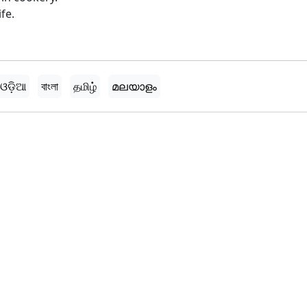
fe.
ଓଡ଼ିଆ
বাংলা
தமிழ்
മലയാളം