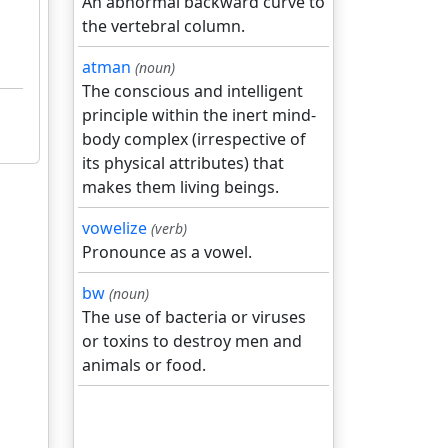
An abnormal backward curve to
the vertebral column.
atman
(noun)
The conscious and intelligent
principle within the inert mind-
body complex (irrespective of
its physical attributes) that
makes them living beings.
vowelize
(verb)
Pronounce as a vowel.
bw
(noun)
The use of bacteria or viruses
or toxins to destroy men and
animals or food.