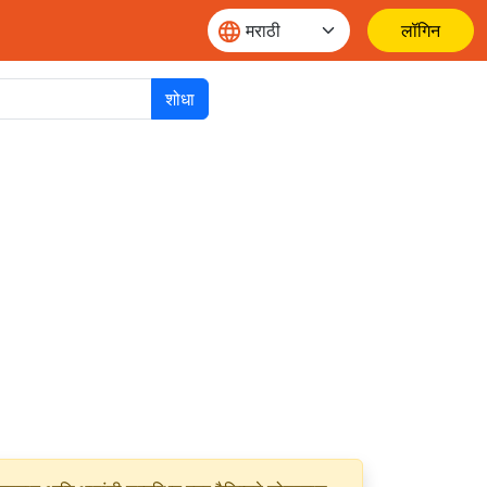
लॉगिन
शोधा