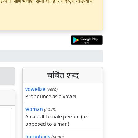
यात आणि भाषांशी सम्बन्धित इतर वैशिष्ट्ये जोडण्यास
चर्चित शब्द
vowelize
(verb)
Pronounce as a vowel.
woman
(noun)
An adult female person (as
opposed to a man).
humpback
(noun)