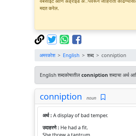
वेबसाइट आणि अँड्रॉइड अॅपवरून जाहिराती काढण्यासाठी क
मदत करेल.
अमरकोश
English
शब्द
conniption
English शब्दकोषातील
conniption
शब्दाचा अर्थ आण
conniption
noun
अर्थ :
A display of bad temper.
उदाहरणे :
He had a fit.
She threw a tantrum.