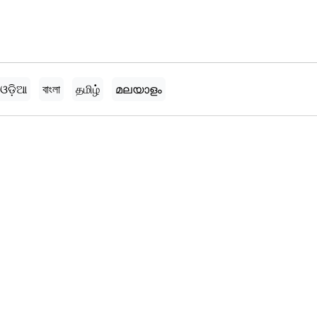
ଓଡ଼ିଆ
বাংলা
தமிழ்
മലയാളം