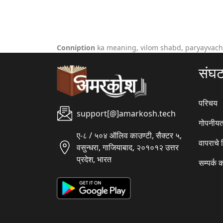
Conniption
ka meaning, vilom shabd, paryayvach
संघ
परिचय
support[@]amarkosh.tech
गोपनीयत
ए-८ / ५०४ ऑलिव काउण्टी, सैक्टर ५,
वापराचे
वसुन्धरा, गाजियाबाद, २०१०१२ उत्तर
प्रदेश, भारत
सम्पर्क 