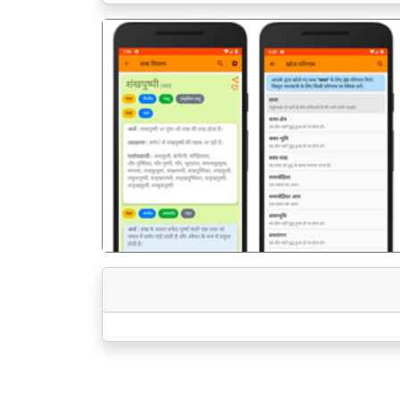
पिछला