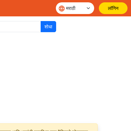
लॉगिन
शोधा