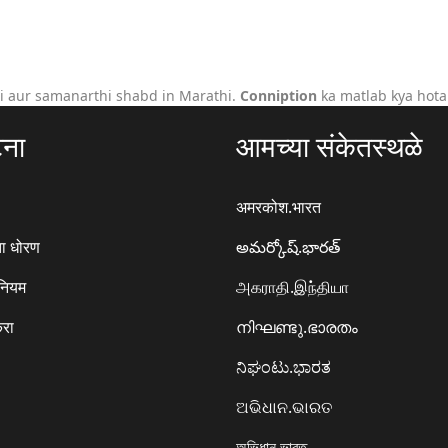
i aur samanarthi shabd in Marathi.
Conniption
ka matlab kya hota
टना
आमच्या संकेतस्थळे
अमरकोश.भारत
ा धोरण
అమర్కోష్.భారత్
 नियम
அகராதி.இந்தியா
करा
നിഘണ്ടു.ഭാരതം
ನಿಘಂಟು.ಭಾರತ
ଅଭିଧାନ.ଭାରତ
অভিধান.ভারত