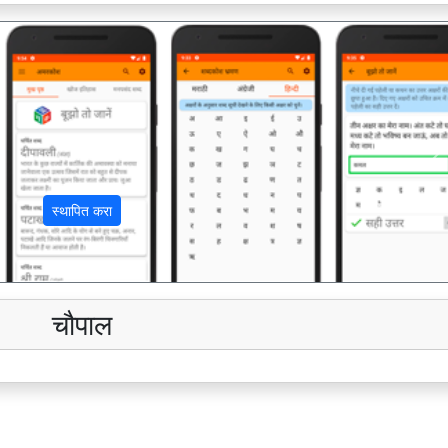
अ
स्थापित करा
चौपाल