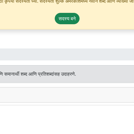
ृपया सदस्यता घ्या. सदस्यता शुल्क अमरकोशमध्ये नवीन शब्द आणि व्याख्या जोडण्
सदस्य बने
ि समानार्थी शब्द आणि प्रतिशब्दांसह उदाहरणे.