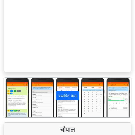
स्थापित करा
पिछला
अगला
चौपाल