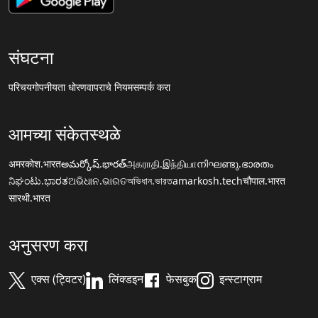
संघटना
परिचय
गोपनीयता धोरण
वापराचे नियम
सम्पर्क करा
आमच्या संकेतस्थळे
अमरकोश.भारत
అమర్కోష్.భారత్
அகராதி.இந்தியா
നിഘണ്ടു.ഭാരതം
ನಿಘಂಟು.ಭಾರತ
ଅଭିଧାନ.ଭାରତ
অভিধান.ভারত
amarkosh.tech
चौपाल.भारत
सारथी.भारत
अनुसरण करा
एक्स (ट्विटर)
लिंक्डइन
फेसबुक
इन्स्टाग्राम