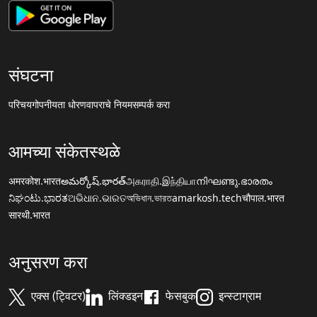
संघटना
परिचय
गोपनीयता धोरण
वापराचे नियम
सम्पर्क करा
आमच्या संकेतस्थळे
अमरकोश.भारत
అమర్కోష్.భారత్
அகராதி.இந்தியா
നിഘണ്ടു.ഭാരതം
ನಿಘಂಟು.ಭಾರತ
ଅଭିଧାନ.ଭାରତ
অভিধান.ভারত
amarkosh.tech
चौपाल.भारत
सारथी.भारत
अनुसरण करा
एक्स (ट्विटर)
लिंक्डइन
फेसबुक
इन्स्टाग्राम