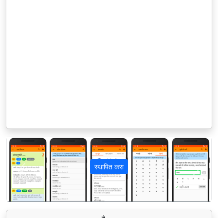
स्थापित करा
पिछला
अगला