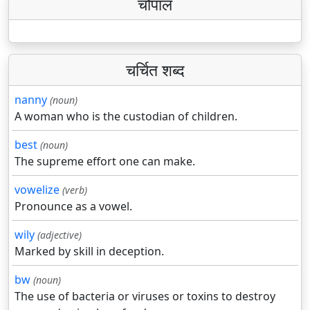
चौपाल
चर्चित शब्द
nanny
(noun)
A woman who is the custodian of children.
best
(noun)
The supreme effort one can make.
vowelize
(verb)
Pronounce as a vowel.
wily
(adjective)
Marked by skill in deception.
bw
(noun)
The use of bacteria or viruses or toxins to destroy