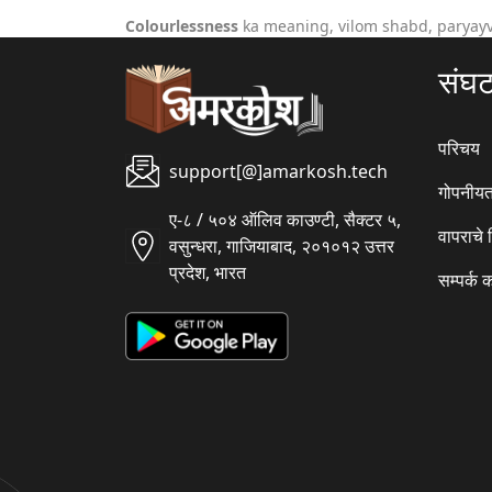
Colourlessness
ka meaning, vilom shabd, paryayv
संघ
परिचय
support[@]amarkosh.tech
गोपनीयत
ए-८ / ५०४ ऑलिव काउण्टी, सैक्टर ५,
वापराचे
वसुन्धरा, गाजियाबाद, २०१०१२ उत्तर
प्रदेश, भारत
सम्पर्क 