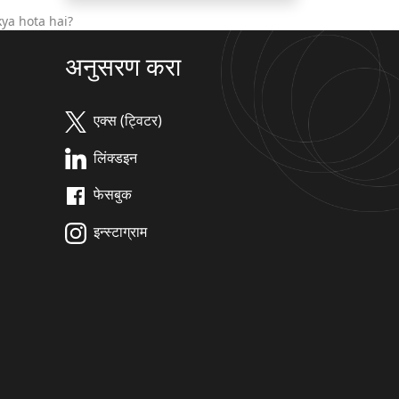
ya hota hai?
अनुसरण करा
एक्स (ट्विटर)
लिंक्डइन
फेसबुक
इन्स्टाग्राम