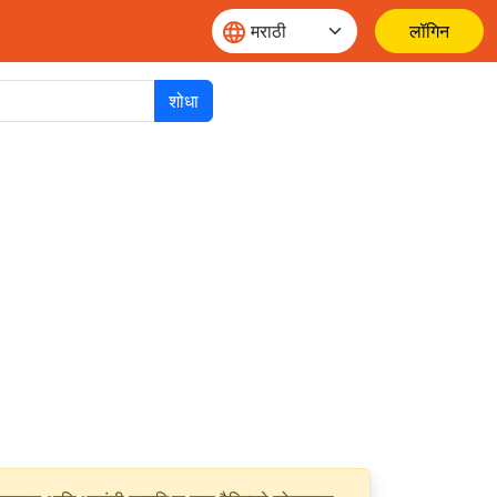
लॉगिन
शोधा