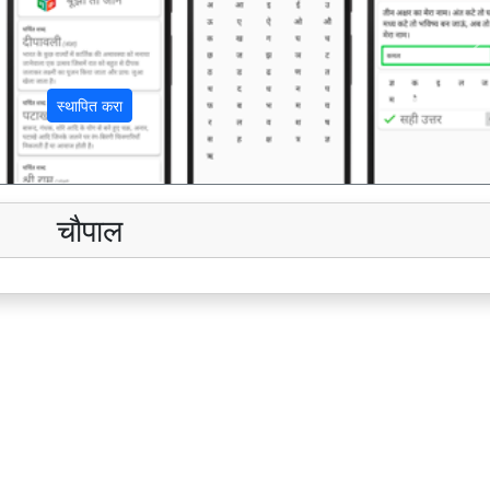
अ
स्थापित करा
चौपाल