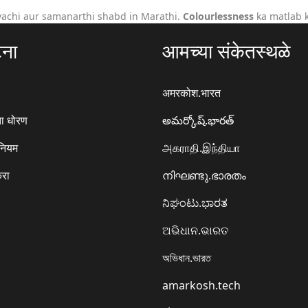
achi aur samanarthi shabd in Marathi.
Colourlessness
ka matlab k
टना
आमच्या संकेतस्थळे
अमरकोश.भारत
ा धोरण
అమర్కోష్.భారత్
 नियम
அகராதி.இந்தியா
करा
നിഘണ്ടു.ഭാരതം
ನಿಘಂಟು.ಭಾರತ
ଅଭିଧାନ.ଭାରତ
অভিধান.ভারত
amarkosh.tech