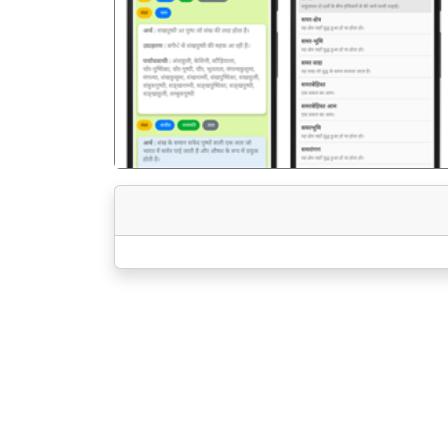
पिछला