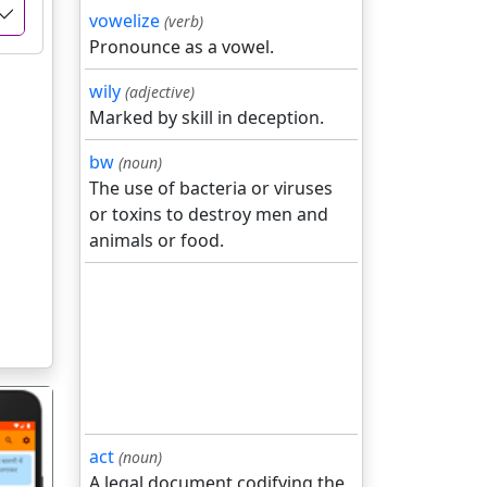
vowelize
(verb)
Pronounce as a vowel.
wily
(adjective)
Marked by skill in deception.
bw
(noun)
The use of bacteria or viruses
or toxins to destroy men and
animals or food.
act
(noun)
A legal document codifying the