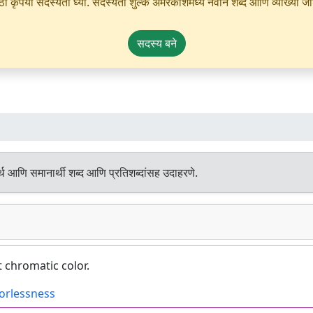
ृपया सदस्यता घ्या. सदस्यता शुल्क अमरकोशमध्ये नवीन शब्द आणि व्याख्या जोडण्
सदस्य बने
्थ आणि समानार्थी शब्द आणि प्रतिशब्दांसह उदाहरणे.
 chromatic color.
orlessness