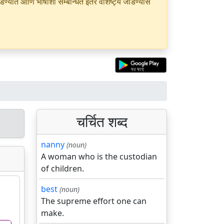
यात आणि भाषांशी सम्बन्धित इतर वैशिष्ट्ये जोडण्यास
चर्चित शब्द
nanny
(noun)
A woman who is the custodian
of children.
best
(noun)
The supreme effort one can
make.