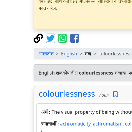
वेबसाइट आणि अँड्रॉइड अॅपवरून जाहिराती काढण्यासाठी क
मदत करेल.
अमरकोश
English
शब्द
colourlessness
English शब्दकोषातील
colourlessness
शब्दाचा अर
colourlessness
noun
अर्थ :
The visual property of being without
समानार्थी :
achromaticity
,
achromatism
,
col