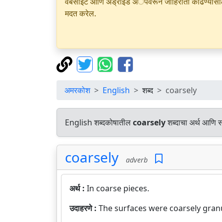
वेबसाइट आणि अँड्रॉइड अॅपवरून जाहिराती काढण्यासाठी क
मदत करेल.
अमरकोश
English
शब्द
coarsely
English शब्दकोषातील
coarsely
शब्दाचा अर्थ आणि सम
coarsely
adverb
अर्थ :
In coarse pieces.
उदाहरणे :
The surfaces were coarsely granu