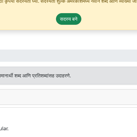
ृपया सदस्यता घ्या. सदस्यता शुल्क अमरकोशमध्ये नवीन शब्द आणि व्याख्या जोडण्
सदस्य बने
ानार्थी शब्द आणि प्रतिशब्दांसह उदाहरणे.
lar.