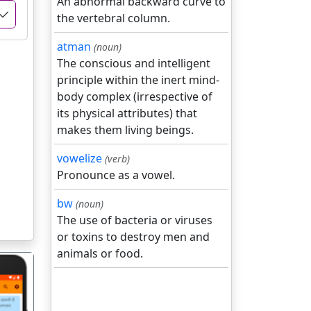
An abnormal backward curve to
the vertebral column.
atman
(noun)
The conscious and intelligent
principle within the inert mind-
body complex (irrespective of
its physical attributes) that
makes them living beings.
vowelize
(verb)
Pronounce as a vowel.
bw
(noun)
The use of bacteria or viruses
or toxins to destroy men and
animals or food.