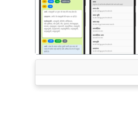
पिछला