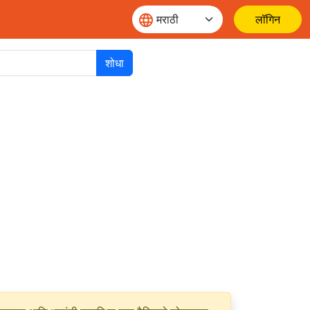
लॉगिन
शोधा