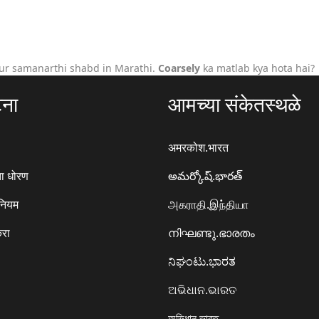
ur samanarthi shabd in Marathi.
Coarsely
ka matlab kya hota hai?
टना
आमच्या संकेतस्थळे
अमरकोश.भारत
ा धोरण
అమర్కోష్.భారత్
 नियम
அகராதி.இந்தியா
करा
നിഘണ്ടു.ഭാരതം
ನಿಘಂಟು.ಭಾರತ
ଅଭିଧାନ.ଭାରତ
অভিধান.ভারত