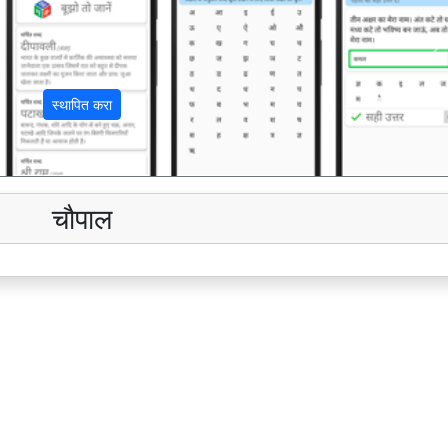
अ
स्थापित करा
चौपाल