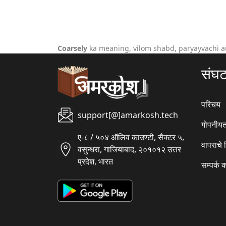
Coarsely
ka meaning, vilom shabd, paryayvachi a
संघ
परिचय
support[@]amarkosh.tech
गोपनीयत
ए-८ / ५०४ ऑलिव काउण्टी, सैक्टर ५,
वापराचे
वसुन्धरा, गाजियाबाद, २०१०१२ उत्तर
प्रदेश, भारत
सम्पर्क 