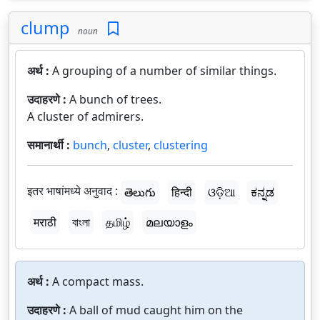
clump
noun
अर्थ :
A grouping of a number of similar things.
उदाहरणे :
A bunch of trees.
A cluster of admirers.
समानार्थी :
bunch
,
cluster
,
clustering
इतर भाषांमध्ये अनुवाद :
తెలుగు
हिन्दी
ଓଡ଼ିଆ
ಕನ್ನಡ
मराठी
বাংলা
தமிழ்
മലയാളം
अर्थ :
A compact mass.
उदाहरणे :
A ball of mud caught him on the