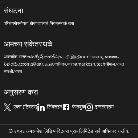
संघटना
परिचय
गोपनीयता धोरण
वापराचे नियम
सम्पर्क करा
आमच्या संकेतस्थळे
अमरकोश.भारत
అమర్కోష్.భారత్
அகராதி.இந்தியா
നിഘണ്ടു.ഭാരതം
ನಿಘಂಟು.ಭಾರತ
ଅଭିଧାନ.ଭାରତ
অভিধান.ভারত
amarkosh.tech
चौपाल.भारत
सारथी.भारत
अनुसरण करा
एक्स (ट्विटर)
लिंक्डइन
फेसबुक
इन्स्टाग्राम
© २०२६ अमरकोश लिङ्ग्विस्टिक्स प्रा॰ लिमिटेड सर्व अधिकार राखीव.