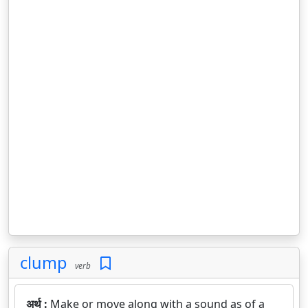
clump
verb
अर्थ :
Make or move along with a sound as of a