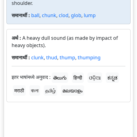
shoulder.
समानार्थी :
ball
,
chunk
,
clod
,
glob
,
lump
अर्थ :
A heavy dull sound (as made by impact of
heavy objects).
समानार्थी :
clunk
,
thud
,
thump
,
thumping
इतर भाषांमध्ये अनुवाद :
తెలుగు
हिन्दी
ଓଡ଼ିଆ
ಕನ್ನಡ
मराठी
বাংলা
தமிழ்
മലയാളം