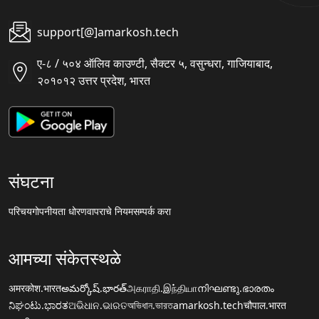
support[@]amarkosh.tech
ए-८ / ५०४ ऑलिव काउण्टी, सैक्टर ५, वसुन्धरा, गाजियाबाद,
२०१०१२ उत्तर प्रदेश, भारत
संघटना
परिचय
गोपनीयता धोरण
वापराचे नियम
सम्पर्क करा
आमच्या संकेतस्थळे
अमरकोश.भारत
అమర్కోష్.భారత్
அகராதி.இந்தியா
നിഘണ്ടു.ഭാരതം
ನಿಘಂಟು.ಭಾರತ
ଅଭିଧାନ.ଭାରତ
অভিধান.ভারত
amarkosh.tech
चौपाल.भारत