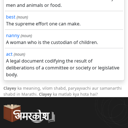
men and animals or food.
best
(noun)
The supreme effort one can make.
nanny
(noun)
A woman who is the custodian of children.
act
(noun)
A legal document codifying the result of
deliberations of a committee or society or legislative
body.
Clayey
ka meaning, vilom shabd, paryayvachi aur samanarthi
shabd in Marathi.
Clayey
ka matlab kya hota hai?