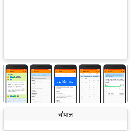
स्थापित करा
पिछला
अगला
चौपाल