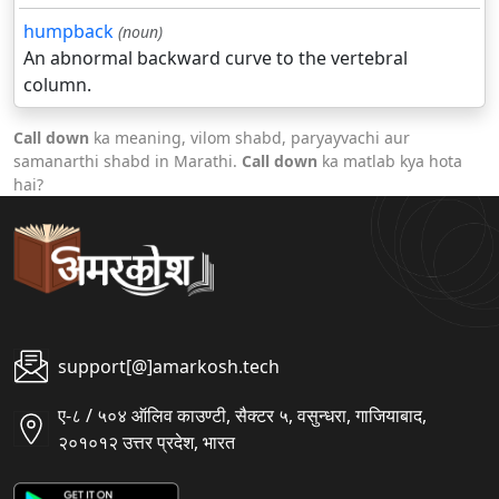
humpback
(noun)
An abnormal backward curve to the vertebral
column.
Call down
ka meaning, vilom shabd, paryayvachi aur
samanarthi shabd in Marathi.
Call down
ka matlab kya hota
hai?
support[@]amarkosh.tech
ए-८ / ५०४ ऑलिव काउण्टी, सैक्टर ५, वसुन्धरा, गाजियाबाद,
२०१०१२ उत्तर प्रदेश, भारत