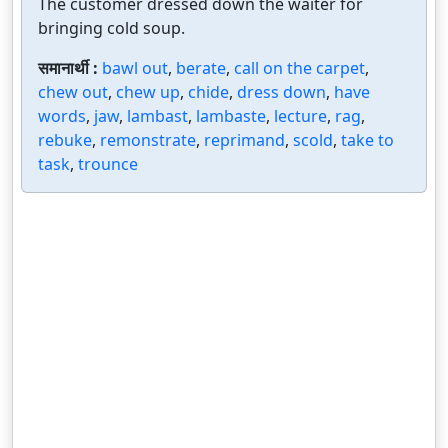
The customer dressed down the waiter for
bringing cold soup.
समानार्थी :
bawl out
,
berate
,
call on the carpet
,
chew out
,
chew up
,
chide
,
dress down
,
have
words
,
jaw
,
lambast
,
lambaste
,
lecture
,
rag
,
rebuke
,
remonstrate
,
reprimand
,
scold
,
take to
task
,
trounce