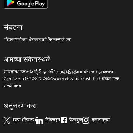
संघटना
परिचय
गोपनीयता धोरण
वापराचे नियम
सम्पर्क करा
आमच्या संकेतस्थळे
अमरकोश.भारत
అమర్కోష్.భారత్
அகராதி.இந்தியா
നിഘണ്ടു.ഭാരതം
ನಿಘಂಟು.ಭಾರತ
ଅଭିଧାନ.ଭାରତ
অভিধান.ভারত
amarkosh.tech
चौपाल.भारत
सारथी.भारत
अनुसरण करा
एक्स (ट्विटर)
लिंक्डइन
फेसबुक
इन्स्टाग्राम