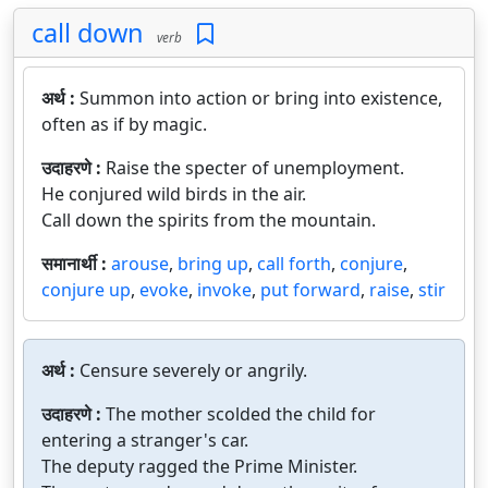
call down
verb
अर्थ :
Summon into action or bring into existence,
often as if by magic.
उदाहरणे :
Raise the specter of unemployment.
He conjured wild birds in the air.
Call down the spirits from the mountain.
समानार्थी :
arouse
,
bring up
,
call forth
,
conjure
,
conjure up
,
evoke
,
invoke
,
put forward
,
raise
,
stir
अर्थ :
Censure severely or angrily.
उदाहरणे :
The mother scolded the child for
entering a stranger's car.
The deputy ragged the Prime Minister.