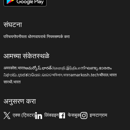
संघटना
परिचय
गोपनीयता धोरण
वापराचे नियम
सम्पर्क करा
आमच्या संकेतस्थळे
अमरकोश.भारत
అమర్కోష్.భారత్
அகராதி.இந்தியா
നിഘണ്ടു.ഭാരതം
ನಿಘಂಟು.ಭಾರತ
ଅଭିଧାନ.ଭାରତ
অভিধান.ভারত
amarkosh.tech
चौपाल.भारत
सारथी.भारत
अनुसरण करा
एक्स (ट्विटर)
लिंक्डइन
फेसबुक
इन्स्टाग्राम