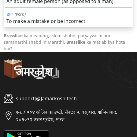
An adult female person (as opposed to a man).
err
(verb)
To make a mistake or be incorrect.
Brasslike
ka meaning, vilom shabd, paryayvachi aur
samanarthi shabd in Marathi.
Brasslike
ka matlab kya hota
hai?
support[@]amarkosh.tech
ए-८ / ५०४ ऑलिव काउण्टी, सैक्टर ५, वसुन्धरा, गाजियाबाद,
२०१०१२ उत्तर प्रदेश, भारत