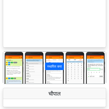
स्थापित करा
पिछला
अगला
चौपाल