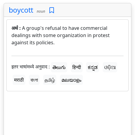
boycott
noun
अर्थ :
A group's refusal to have commercial
dealings with some organization in protest
against its policies.
इतर भाषांमध्ये अनुवाद :
తెలుగు
हिन्दी
ಕನ್ನಡ
ଓଡ଼ିଆ
मराठी
বাংলা
தமிழ்
മലയാളം