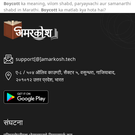
Boycott
ka meaning, vilom shabd, paryayvachi aur samanarthi
shabd in Marathi.
Boycott
ka matlab kya hota hai?
support[@]amarkosh.tech
ए-८ / ५०४ ऑलिव काउण्टी, सैक्टर ५, वसुन्धरा, गाजियाबाद,
२०१०१२ उत्तर प्रदेश, भारत
संघटना
परिचय
गोपनीयता धोरण
वापराचे नियम
सम्पर्क करा