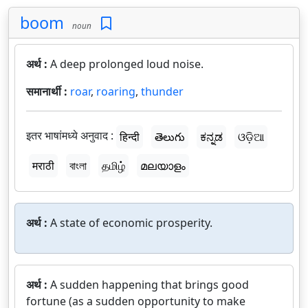
boom
noun
अर्थ :
A deep prolonged loud noise.
समानार्थी :
roar
,
roaring
,
thunder
इतर भाषांमध्ये अनुवाद :
हिन्दी
తెలుగు
ಕನ್ನಡ
ଓଡ଼ିଆ
मराठी
বাংলা
தமிழ்
മലയാളം
अर्थ :
A state of economic prosperity.
अर्थ :
A sudden happening that brings good
fortune (as a sudden opportunity to make