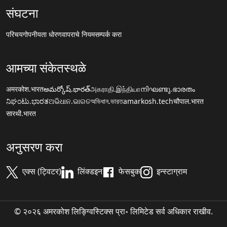
संघटना
परिचय
गोपनीयता धोरण
वापराचे नियम
सम्पर्क करा
आमच्या संकेतस्थळे
अमरकोश.भारत
అమర్కోష్.భారత్
அகராதி.இந்தியா
നിഘണ്ടു.ഭാരതം
ನಿಘಂಟು.ಭಾರತ
ଅଭିଧାନ.ଭାରତ
অভিধান.ভারত
amarkosh.tech
चौपाल.भारत
सारथी.भारत
अनुसरण करा
एक्स (ट्विटर)
लिंक्डइन
फेसबुक
इन्स्टाग्राम
© २०२६ अमरकोश लिङ्ग्विस्टिक्स प्रा॰ लिमिटेड सर्व अधिकार राखीव.