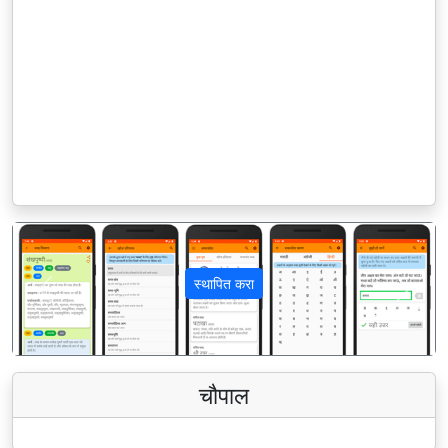
स्थापित करा
पिछला
अगला
चौपाल