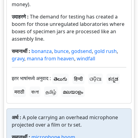
money).
उदाहरणे :
The demand for testing has created a
boom for those unregulated laboratories where
boxes of specimen jars are processed like an
assembly line.
समानार्थी :
bonanza
,
bunce
,
godsend
,
gold rush
,
gravy
,
manna from heaven
,
windfall
इतर भाषांमध्ये अनुवाद :
తెలుగు
हिन्दी
ଓଡ଼ିଆ
ಕನ್ನಡ
मराठी
বাংলা
தமிழ்
മലയാളം
अर्थ :
A pole carrying an overhead microphone
projected over a film or tv set.
समानार्थी :
microphone boom