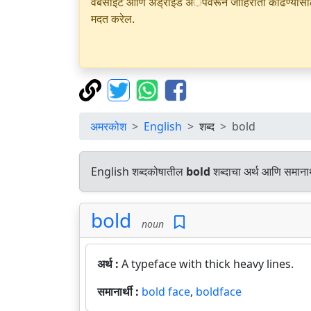
वेबसाइट आणि अँड्रॉइड अॅपवरून जाहिराती काढण्यासाठी क
मदत करेल.
अमरकोश
English
शब्द
bold
English शब्दकोषातील
bold
शब्दाचा अर्थ आणि समानार्
bold
noun
अर्थ :
A typeface with thick heavy lines.
समानार्थी :
bold face
,
boldface