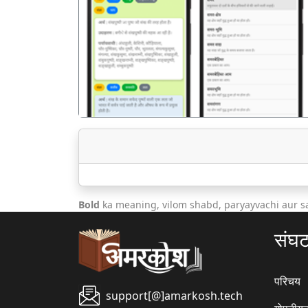
पिछला
Bold
ka meaning, vilom shabd, paryayvachi aur s
संघ
परिचय
support[@]amarkosh.tech