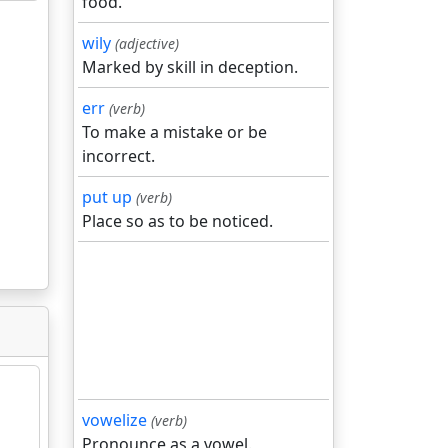
food.
wily
(adjective)
Marked by skill in deception.
err
(verb)
To make a mistake or be
incorrect.
put up
(verb)
Place so as to be noticed.
vowelize
(verb)
Pronounce as a vowel.