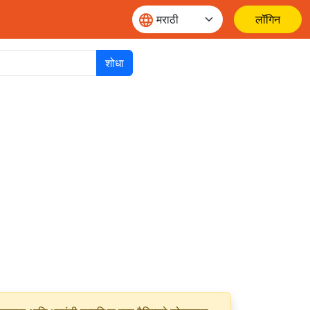
लॉगिन
शोधा