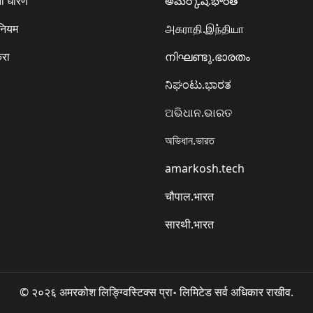
ा धोरण
అమర్కోష్.భారత్
 नियम
அகராதி.இந்தியா
करा
നിഘണ്ടു.ഭാരതം
ನಿಘಂಟು.ಭಾರತ
ଅଭିଧାନ.ଭାରତ
অভিধান.ভারত
amarkosh.tech
चौपाल.भारत
सारथी.भारत
© २०२६ अमरकोश लिङ्ग्विस्टिक्स प्रा॰ लिमिटेड सर्व अधिकार राखीव.