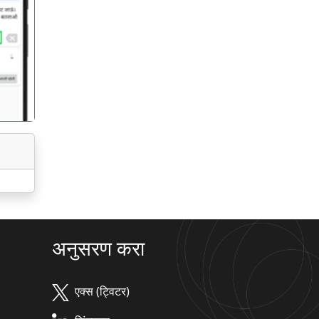
गला
अनुसरण करा
एक्स (ट्विटर)