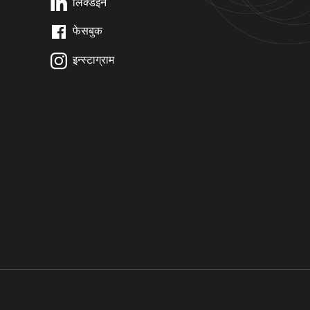
लिंक्डइन
फेसबुक
इन्स्टाग्राम