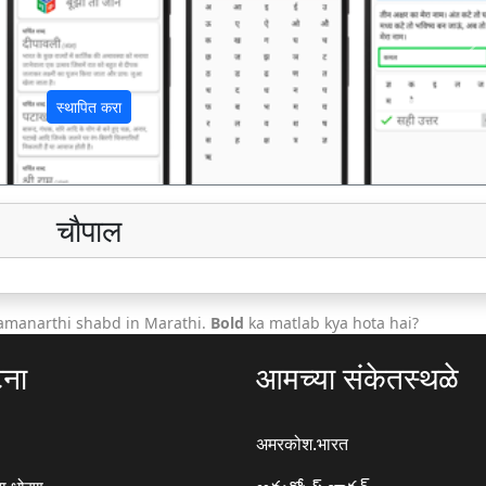
अ
स्थापित करा
चौपाल
amanarthi shabd in Marathi.
Bold
ka matlab kya hota hai?
टना
आमच्या संकेतस्थळे
अमरकोश.भारत