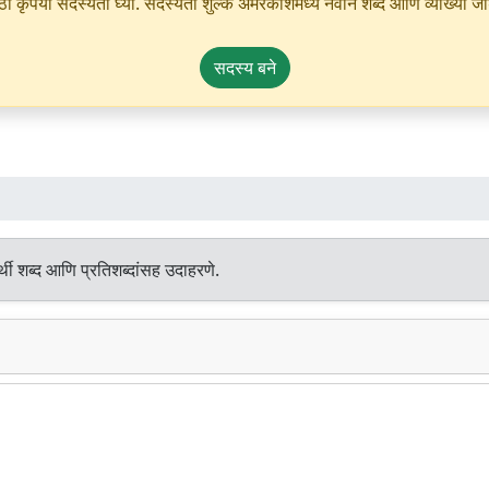
ृपया सदस्यता घ्या. सदस्यता शुल्क अमरकोशमध्ये नवीन शब्द आणि व्याख्या जोडण्
सदस्य बने
थी शब्द आणि प्रतिशब्दांसह उदाहरणे.