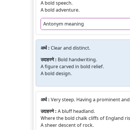
A bold speech.
A bold adventure.
Antonym meaning
अर्थ :
Clear and distinct.
उदाहरणे :
Bold handwriting.
A figure carved in bold relief.
A bold design.
अर्थ :
Very steep. Having a prominent and 
उदाहरणे :
A bluff headland.
Where the bold chalk cliffs of England ris
A sheer descent of rock.