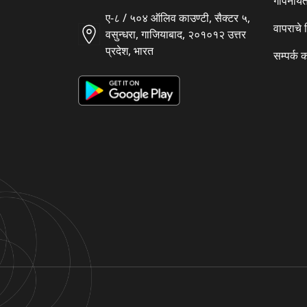
गोपनीयत
ए-८ / ५०४ ऑलिव काउण्टी, सैक्टर ५,
वापराचे
वसुन्धरा, गाजियाबाद, २०१०१२ उत्तर
प्रदेश, भारत
सम्पर्क 