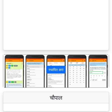
स्थापित करा
पिछला
अगला
चौपाल