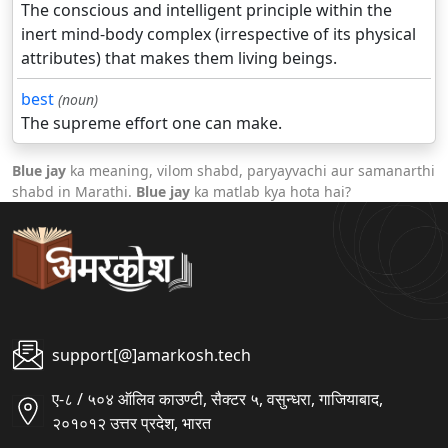
The conscious and intelligent principle within the
inert mind-body complex (irrespective of its physical
attributes) that makes them living beings.
best
(noun)
The supreme effort one can make.
Blue jay
ka meaning, vilom shabd, paryayvachi aur samanarthi
shabd in Marathi.
Blue jay
ka matlab kya hota hai?
support[@]amarkosh.tech
ए-८ / ५०४ ऑलिव काउण्टी, सैक्टर ५, वसुन्धरा, गाजियाबाद,
२०१०१२ उत्तर प्रदेश, भारत