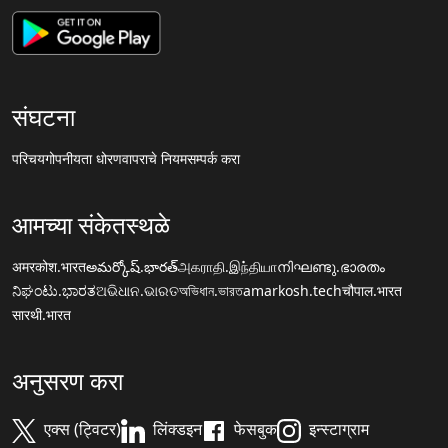
संघटना
परिचय
गोपनीयता धोरण
वापराचे नियम
सम्पर्क करा
आमच्या संकेतस्थळे
अमरकोश.भारत
అమర్కోష్.భారత్
அகராதி.இந்தியா
നിഘണ്ടു.ഭാരതം
ನಿಘಂಟು.ಭಾರತ
ଅଭିଧାନ.ଭାରତ
অভিধান.ভারত
amarkosh.tech
चौपाल.भारत
सारथी.भारत
अनुसरण करा
एक्स (ट्विटर)
लिंक्डइन
फेसबुक
इन्स्टाग्राम