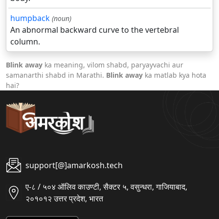
humpback
(noun)
An abnormal backward curve to the vertebral
column.
Blink away
ka meaning, vilom shabd, paryayvachi aur
samanarthi shabd in Marathi.
Blink away
ka matlab kya hota
hai?
support[@]amarkosh.tech
ए-८ / ५०४ ऑलिव काउण्टी, सैक्टर ५, वसुन्धरा, गाजियाबाद,
२०१०१२ उत्तर प्रदेश, भारत