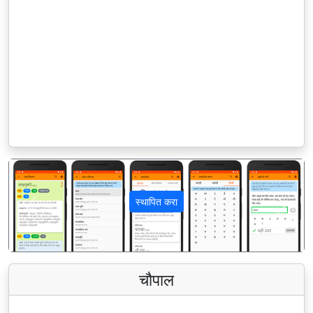
स्थापित करा
पिछला
अगला
चौपाल