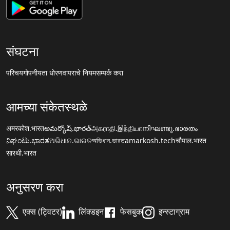
संघटना
परिचय
गोपनीयता धोरण
वापराचे नियम
सम्पर्क करा
आमच्या संकेतस्थळे
अमरकोश.भारत
అమర్కోష్.భారత్
அகராதி.இந்தியா
നിഘണ്ടു.ഭാരതം
ನಿಘಂಟು.ಭಾರತ
ଅଭିଧାନ.ଭାରତ
অভিধান.ভারত
amarkosh.tech
चौपाल.भारत
सारथी.भारत
अनुसरण करा
एक्स (ट्विटर)
लिंक्डइन
फेसबुक
इन्स्टाग्राम