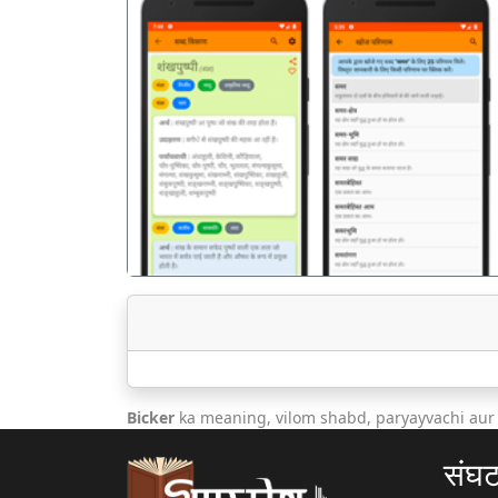
पिछला
Bicker
ka meaning, vilom shabd, paryayvachi aur
संघ