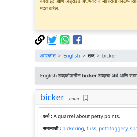
वेबसाइट आणि अँड्रॉइड अॅपवरून जाहिराती काढण्यासाठी क
मदत करेल.
अमरकोश
English
शब्द
bicker
English शब्दकोषातील
bicker
शब्दाचा अर्थ आणि समान
bicker
noun
अर्थ :
A quarrel about petty points.
समानार्थी :
bickering
,
fuss
,
pettifoggery
,
sp