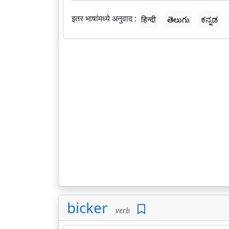
इतर भाषांमध्ये अनुवाद :
हिन्दी
తెలుగు
ಕನ್ನಡ
bicker
verb