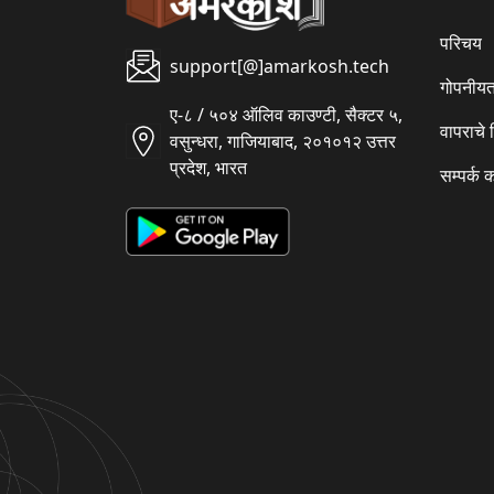
परिचय
support[@]amarkosh.tech
गोपनीयत
ए-८ / ५०४ ऑलिव काउण्टी, सैक्टर ५,
वापराचे
वसुन्धरा, गाजियाबाद, २०१०१२ उत्तर
प्रदेश, भारत
सम्पर्क 