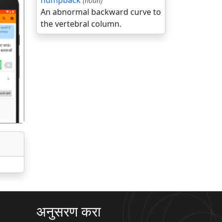
humpback
(noun)
An abnormal backward curve to
the vertebral column.
गला
अनुसरण करा