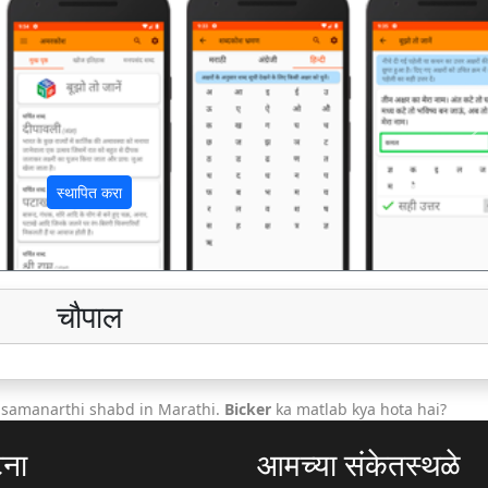
अ
स्थापित करा
चौपाल
 samanarthi shabd in Marathi.
Bicker
ka matlab kya hota hai?
टना
आमच्या संकेतस्थळे