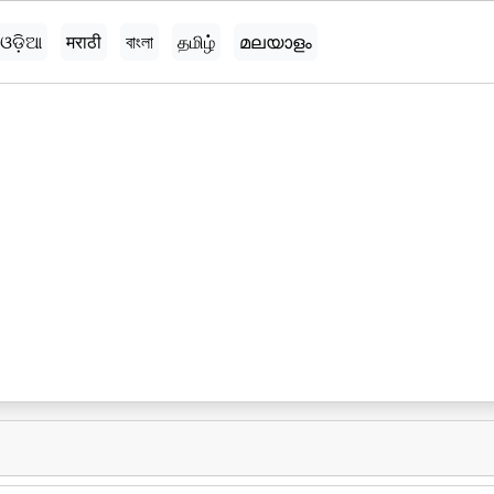
ଓଡ଼ିଆ
मराठी
বাংলা
தமிழ்
മലയാളം