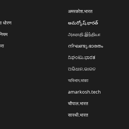
अमरकोश.भारत
ा धोरण
అమర్కోష్.భారత్
 नियम
அகராதி.இந்தியா
करा
നിഘണ്ടു.ഭാരതം
ನಿಘಂಟು.ಭಾರತ
ଅଭିଧାନ.ଭାରତ
অভিধান.ভারত
amarkosh.tech
चौपाल.भारत
सारथी.भारत