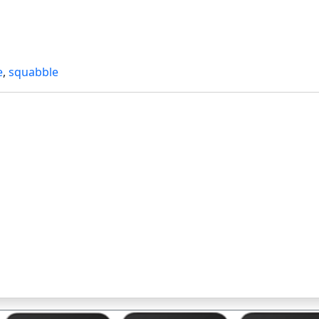
e
,
squabble