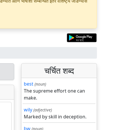
यात आणि भाषांशी सम्बन्धित इतर वैशिष्ट्ये जोडण्यास
चर्चित शब्द
best
(noun)
The supreme effort one can
make.
wily
(adjective)
Marked by skill in deception.
bw
(noun)