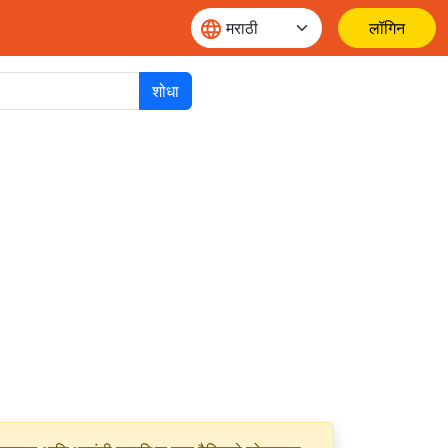
लॉगिन
शोधा