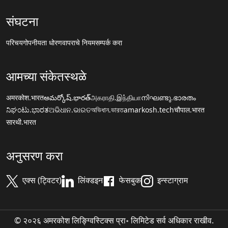
संघटना
परिचय
गोपनीयता धोरण
वापराचे नियम
सम्पर्क करा
आमच्या संकेतस्थळे
अमरकोश.भारत
అమర్కోష్.భారత్
அகராதி.இந்தியா
നിഘണ്ടു.ഭാരതം
ನಿಘಂಟು.ಭಾರತ
ଅଭିଧାନ.ଭାରତ
অভিধান.ভারত
amarkosh.tech
चौपाल.भारत
सारथी.भारत
अनुसरण करा
एक्स (ट्विटर)
लिंक्डइन
फेसबुक
इन्स्टाग्राम
© २०२६ अमरकोश लिङ्ग्विस्टिक्स प्रा॰ लिमिटेड सर्व अधिकार राखीव.