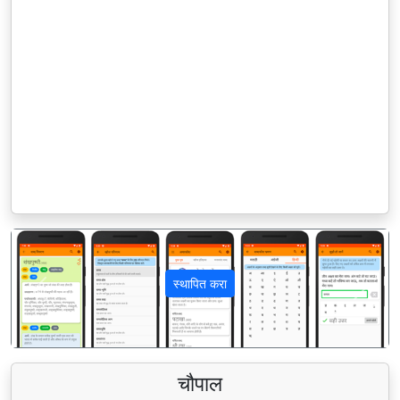
स्थापित करा
पिछला
अगला
चौपाल