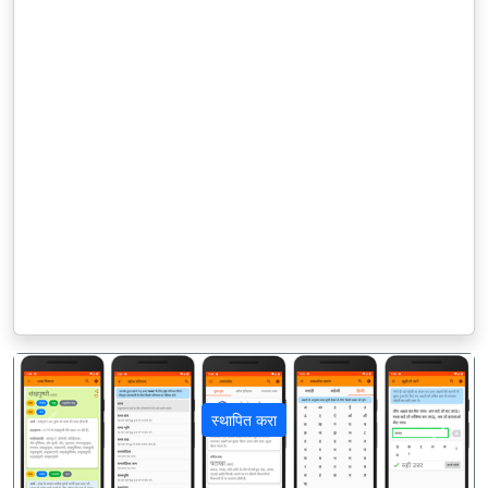
स्थापित करा
पिछला
अगला