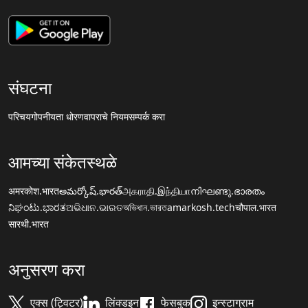
संघटना
परिचय
गोपनीयता धोरण
वापराचे नियम
सम्पर्क करा
आमच्या संकेतस्थळे
अमरकोश.भारत
అమర్కోష్.భారత్
அகராதி.இந்தியா
നിഘണ്ടു.ഭാരതം
ನಿಘಂಟು.ಭಾರತ
ଅଭିଧାନ.ଭାରତ
অভিধান.ভারত
amarkosh.tech
चौपाल.भारत
सारथी.भारत
अनुसरण करा
एक्स (ट्विटर)
लिंक्डइन
फेसबुक
इन्स्टाग्राम