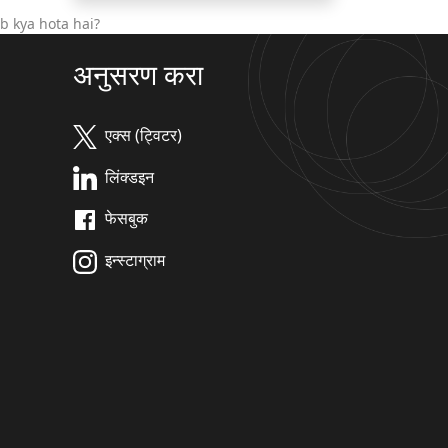
b kya hota hai?
अनुसरण करा
एक्स (ट्विटर)
लिंक्डइन
फेसबुक
इन्स्टाग्राम