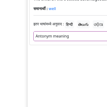
समानार्थी :
well
इतर भाषांमध्ये अनुवाद :
हिन्दी
తెలుగు
ଓଡ଼ିଆ
Antonym meaning