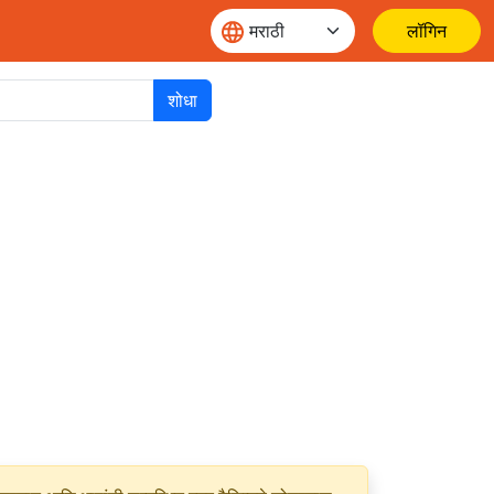
लॉगिन
शोधा