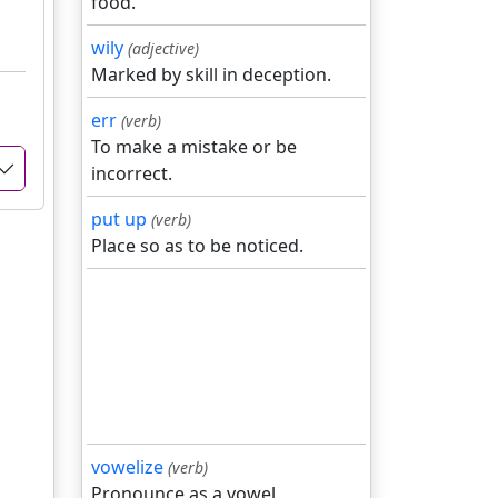
food.
wily
(adjective)
Marked by skill in deception.
err
(verb)
To make a mistake or be
incorrect.
put up
(verb)
Place so as to be noticed.
vowelize
(verb)
Pronounce as a vowel.