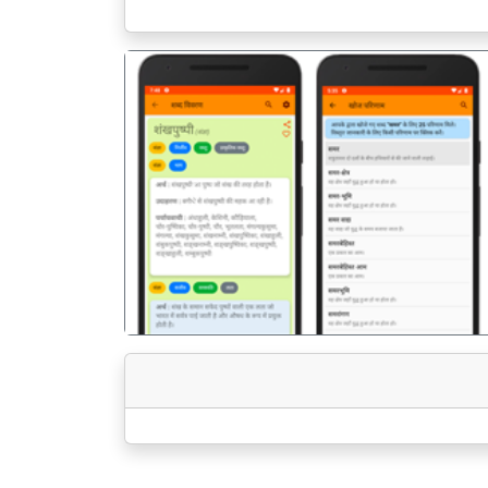
पिछला