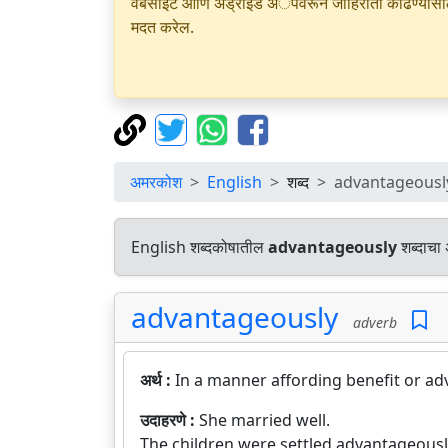
वेबसाइट आणि अँड्रॉइड अॅपवरून जाहिराती काढण्यासाठी क
मदत करेल.
अमरकोश
English
शब्द
advantageousl
English शब्दकोषातील
advantageously
शब्दाचा 
advantageously
adverb
अर्थ :
In a manner affording benefit or ad
उदाहरणे :
She married well.
The children were settled advantageously