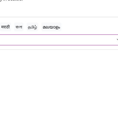
मराठी
বাংলা
தமிழ்
മലയാളം