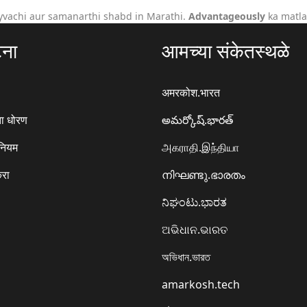
yvachi aur samanarthi shabd in Marathi.
Advantageously
ka matla
टना
आमच्या संकेतस्थळे
अमरकोश.भारत
ा धोरण
అమర్కోష్.భారత్
 नियम
அகராதி.இந்தியா
करा
നിഘണ്ടു.ഭാരതം
ನಿಘಂಟು.ಭಾರತ
ଅଭିଧାନ.ଭାରତ
অভিধান.ভারত
amarkosh.tech