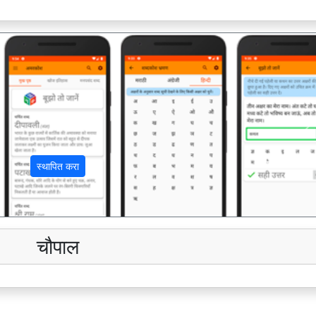
अ
स्थापित करा
चौपाल