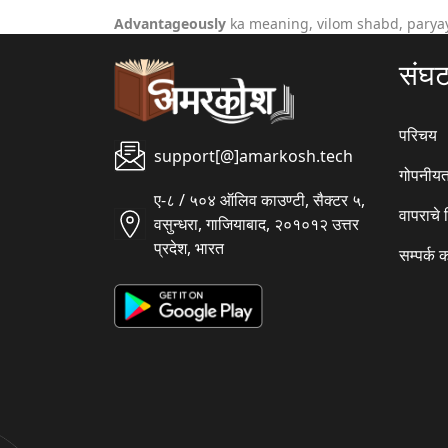
Advantageously
ka meaning, vilom shabd, parya
संघ
परिचय
support[@]amarkosh.tech
गोपनीयत
ए-८ / ५०४ ऑलिव काउण्टी, सैक्टर ५,
वापराचे
वसुन्धरा, गाजियाबाद, २०१०१२ उत्तर
प्रदेश, भारत
सम्पर्क 