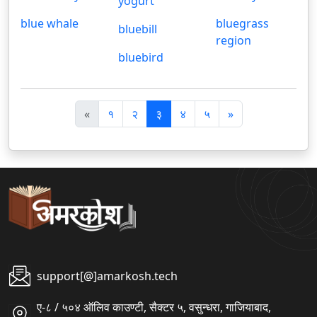
yogurt
blue whale
bluegrass
bluebill
region
bluebird
पि
अ
«
१
२
३
४
५
»
छ
ग
ला
ला
support[@]amarkosh.tech
ए-८ / ५०४ ऑलिव काउण्टी, सैक्टर ५, वसुन्धरा, गाजियाबाद,