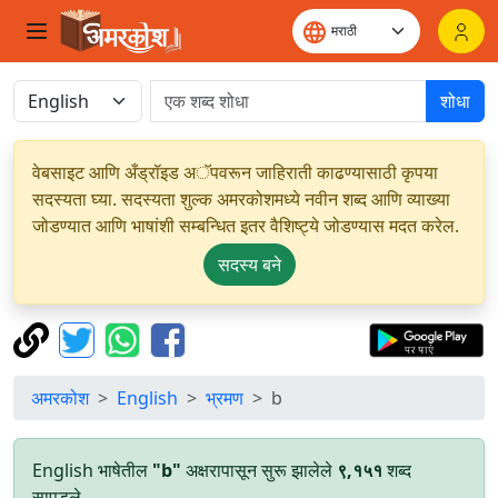
शोधा
वेबसाइट आणि अँड्रॉइड अॅपवरून जाहिराती काढण्यासाठी कृपया
सदस्यता घ्या. सदस्यता शुल्क अमरकोशमध्ये नवीन शब्द आणि व्याख्या
जोडण्यात आणि भाषांशी सम्बन्धित इतर वैशिष्ट्ये जोडण्यास मदत करेल.
सदस्य बने
अमरकोश
English
भ्रमण
b
English भाषेतील
"b"
अक्षरापासून सुरू झालेले
९,१५१
शब्द
सापडले.