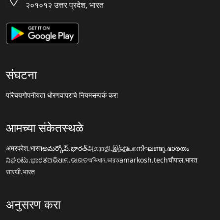
२०१०१२ उत्तर प्रदेश, भारत
संघटना
परिचय
गोपनीयता धोरण
वापराचे नियम
सम्पर्क करा
आमच्या संकेतस्थळे
अमरकोश.भारत
అమర్కోష్.భారత్
அகராதி.இந்தியா
നിഘണ്ടു.ഭാരതം
ನಿಘಂಟು.ಭಾರತ
ଅଭିଧାନ.ଭାରତ
অভিধান.ভারত
amarkosh.tech
चौपाल.भारत
सारथी.भारत
अनुसरण करा