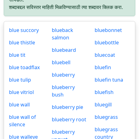
शब्दाबद्दल सविस्तर माहिती मिळविण्यासाठी त्या शब्दावर क्लिक करा.
blue succory
blueback
bluebonnet
salmon
blue thistle
bluebottle
bluebeard
blue tit
bluecoat
bluebell
blue toadflax
bluefin
blueberry
blue tulip
bluefin tuna
blueberry
blue vitriol
bluefish
bush
blue wall
bluegill
blueberry pie
blue wall of
bluegrass
blueberry root
silence
bluegrass
blueberry
blue walleye
country