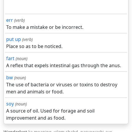
err
(verb)
To make a mistake or be incorrect.
put up
(verb)
Place so as to be noticed.
fart
(noun)
A reflex that expels intestinal gas through the anus.
bw
(noun)
The use of bacteria or viruses or toxins to destroy
men and animals or food.
soy
(noun)
A source of oil. Used for forage and soil
improvement and as food.
Wanderlust
ka meaning, vilom shabd, paryayvachi aur