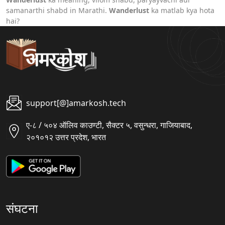
samanarthi shabd in Marathi.
Wanderlust
ka matlab kya hota
hai?
support[@]amarkosh.tech
ए-८ / ५०४ ऑलिव काउण्टी, सैक्टर ५, वसुन्धरा, गाजियाबाद,
२०१०१२ उत्तर प्रदेश, भारत
संघटना