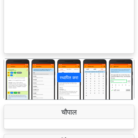
स्थापित करा
पिछला
अगला
चौपाल