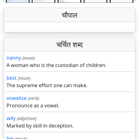
चौपाल
चर्चित शब्द
nanny
(noun)
A woman who is the custodian of children.
best
(noun)
The supreme effort one can make.
vowelize
(verb)
Pronounce as a vowel.
wily
(adjective)
Marked by skill in deception.
bw
(noun)