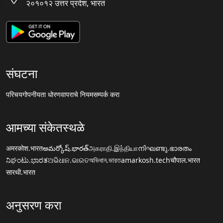
२०१०१२ उत्तर प्रदेश, भारत
संघटना
परिचय
गोपनीयता धोरण
वापराचे नियम
सम्पर्क करा
आमच्या संकेतस्थळे
अमरकोश.भारत
అమర్కోష్.భారత్
அகராதி.இந்தியா
നിഘണ്ടു.ഭാരതം
ನಿಘಂಟು.ಭಾರತ
ଅଭିଧାନ.ଭାରତ
অভিধান.ভারত
amarkosh.tech
चौपाल.भारत
सारथी.भारत
अनुसरण करा