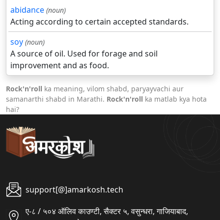
abidance
(noun)
Acting according to certain accepted standards.
soy
(noun)
A source of oil. Used for forage and soil
improvement and as food.
Rock'n'roll
ka meaning, vilom shabd, paryayvachi aur
samanarthi shabd in Marathi.
Rock'n'roll
ka matlab kya hota
hai?
support[@]amarkosh.tech
ए-८ / ५०४ ऑलिव काउण्टी, सैक्टर ५, वसुन्धरा, गाजियाबाद,