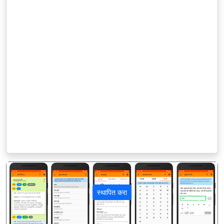
स्थापित करा
पिछला
अगला