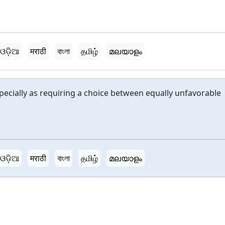
ଓଡ଼ିଆ
मराठी
বাংলা
தமிழ்
മലയാളം
specially as requiring a choice between equally unfavorable
ଓଡ଼ିଆ
मराठी
বাংলা
தமிழ்
മലയാളം