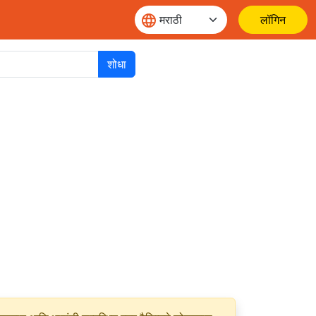
लॉगिन
शोधा