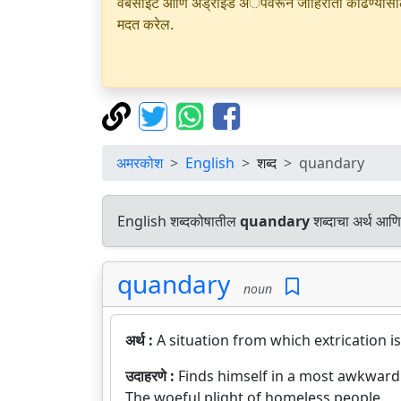
वेबसाइट आणि अँड्रॉइड अॅपवरून जाहिराती काढण्यासाठी क
मदत करेल.
अमरकोश
English
शब्द
quandary
English शब्दकोषातील
quandary
शब्दाचा अर्थ आणि 
quandary
noun
अर्थ :
A situation from which extrication is
उदाहरणे :
Finds himself in a most awkward
The woeful plight of homeless people.