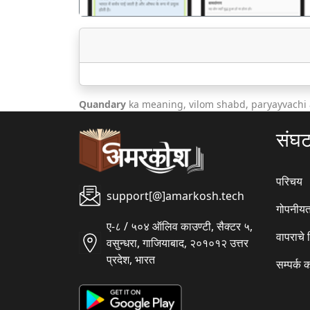
Quandary
ka meaning, vilom shabd, paryayvachi
संघ
परिचय
support[@]amarkosh.tech
गोपनीयत
ए-८ / ५०४ ऑलिव काउण्टी, सैक्टर ५,
वापराचे
वसुन्धरा, गाजियाबाद, २०१०१२ उत्तर
प्रदेश, भारत
सम्पर्क 