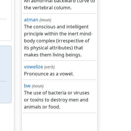
An abnormal backward curve to
the vertebral column.
atman
(noun)
The conscious and intelligent
principle within the inert mind-
body complex (irrespective of
its physical attributes) that
makes them living beings.
vowelize
(verb)
Pronounce as a vowel.
bw
(noun)
The use of bacteria or viruses
or toxins to destroy men and
animals or food.