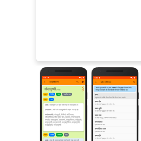
पिछला