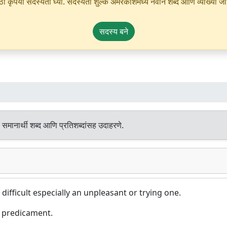
ृपया सदस्यता घ्या. सदस्यता शुल्क अमरकोशमध्ये नवीन शब्द आणि व्याख्या जोडण्
सदस्य बने
समानार्थी शब्द आणि प्रतिशब्दांसह उदाहरणे.
 difficult especially an unpleasant or trying one.
 predicament.