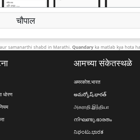
चौपाल
 aur samanarthi shabd in Marathi.
Quandary
ka matlab kya hota ha
टना
आमच्या संकेतस्थळे
अमरकोश.भारत
ा धोरण
అమర్కోష్.భారత్
 नियम
அகராதி.இந்தியா
करा
നിഘണ്ടു.ഭാരതം
ನಿಘಂಟು.ಭಾರತ