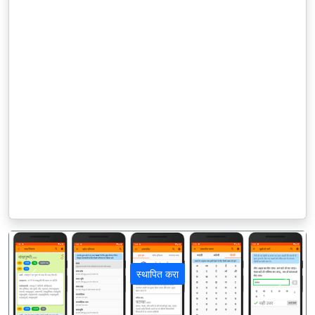
स्थापित करा
पिछला
अगला