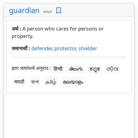
guardian
noun
अर्थ :
A person who cares for persons or
property.
समानार्थी :
defender
,
protector
,
shielder
इतर भाषांमध्ये अनुवाद :
हिन्दी
తెలుగు
ಕನ್ನಡ
ଓଡ଼ିଆ
मराठी
বাংলা
தமிழ்
മലയാളം