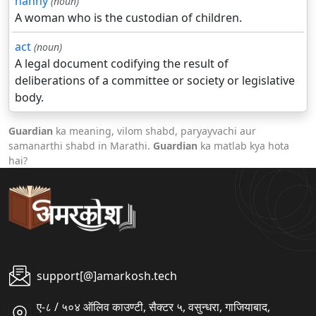
nanny
(noun)
A woman who is the custodian of children.
act
(noun)
A legal document codifying the result of
deliberations of a committee or society or legislative
body.
Guardian
ka meaning, vilom shabd, paryayvachi aur
samanarthi shabd in Marathi.
Guardian
ka matlab kya hota
hai?
support[@]amarkosh.tech
ए-८ / ५०४ ऑलिव काउण्टी, सैक्टर ५, वसुन्धरा, गाजियाबाद,