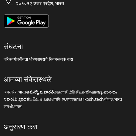
२०१०१२ उत्तर प्रदेश, भारत
संघटना
परिचय
गोपनीयता धोरण
वापराचे नियम
सम्पर्क करा
आमच्या संकेतस्थळे
अमरकोश.भारत
అమర్కోష్.భారత్
அகராதி.இந்தியா
നിഘണ്ടു.ഭാരതം
ನಿಘಂಟು.ಭಾರತ
ଅଭିଧାନ.ଭାରତ
অভিধান.ভারত
amarkosh.tech
चौपाल.भारत
सारथी.भारत
अनुसरण करा