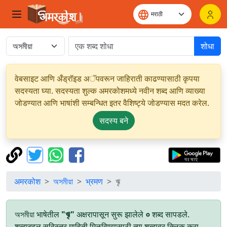
शोधा
वेबसाइट आणि अँड्रॉइड अॅपवरून जाहिराती काढण्यासाठी कृपया
सदस्यता घ्या. सदस्यता शुल्क अमरकोशमध्ये नवीन शब्द आणि व्याख्या
जोडण्यात आणि भाषांशी सम्बन्धित इतर वैशिष्ट्ये जोडण्यास मदत करेल.
सदस्य बने
अमरकोश
অসমীয়া
भ्रमण
ৠ
অসমীয়া भाषेतील
"ৠ"
अक्षरापासून सुरू झालेले
०
शब्द सापडले.
शब्दाबद्दल सविस्तर माहिती मिळविण्यासाठी त्या शब्दावर क्लिक करा.