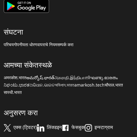
संघटना
परिचय
गोपनीयता धोरण
वापराचे नियम
सम्पर्क करा
आमच्या संकेतस्थळे
अमरकोश.भारत
అమర్కోష్.భారత్
அகராதி.இந்தியா
നിഘണ്ടു.ഭാരതം
ನಿಘಂಟು.ಭಾರತ
ଅଭିଧାନ.ଭାରତ
অভিধান.ভারত
amarkosh.tech
चौपाल.भारत
सारथी.भारत
अनुसरण करा
एक्स (ट्विटर)
लिंक्डइन
फेसबुक
इन्स्टाग्राम