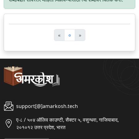
पि
अ
«
०
»
छ
ग
ला
ला
support[@]amarkosh.tech
ए-८ / ५०४ ऑलिव काउण्टी, सैक्टर ५, वसुन्धरा, गाजियाबाद,
२०१०१२ उत्तर प्रदेश, भारत