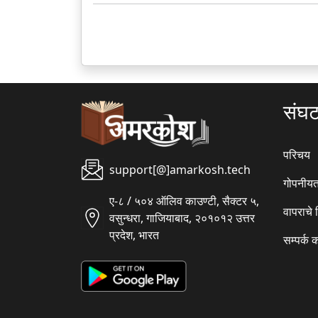
संघ
परिचय
support[@]amarkosh.tech
गोपनीयत
ए-८ / ५०४ ऑलिव काउण्टी, सैक्टर ५,
वापराचे
वसुन्धरा, गाजियाबाद, २०१०१२ उत्तर
प्रदेश, भारत
सम्पर्क 