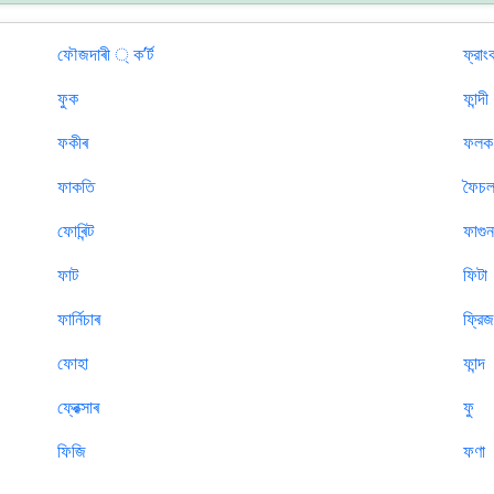
ফৌজদাৰী ্ কʼর্ট
ফ্রাং
ফুক
ফান্দী
ফকীৰ
ফলক
ফাকতি
ফৈচল
ফোৰিন্ট
ফাগু
ফাট
ফিটা
ফার্নিচাৰ
ফ্রি
ফোহা
ফান্দ
ফ্রেক্সাৰ
ফু
ফিজি
ফণা