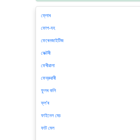
ফ্লোৰ
ফোপ-যহ
ফেৰেনজাইটিজ
ফেক্টৰী
ফেৰীৱালা
ফেব্রুৱাৰী
ফুলৰ কলি
ফ্লʼৰ
ফাইনেল মেচ
ফাট মেল