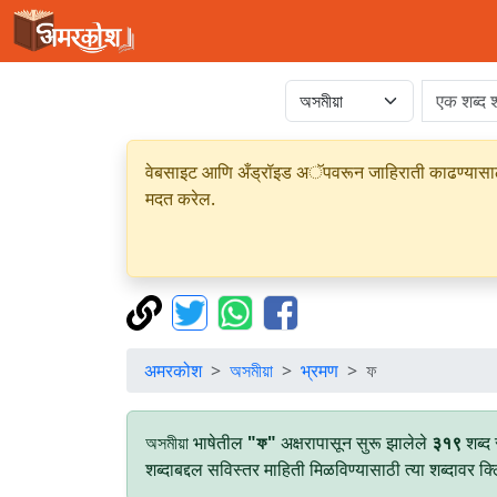
वेबसाइट आणि अँड्रॉइड अॅपवरून जाहिराती काढण्यासाठी क
मदत करेल.
अमरकोश
অসমীয়া
भ्रमण
ফ
অসমীয়া भाषेतील
"ফ"
अक्षरापासून सुरू झालेले
३१९
शब्द
शब्दाबद्दल सविस्तर माहिती मिळविण्यासाठी त्या शब्दावर क