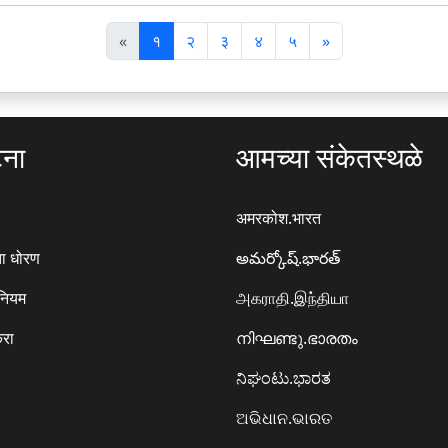
पि
अ
«
१
२
३
४
५
»
छ
ग
ला
ला
टना
आमच्या संकेतस्थळे
अमरकोश.भारत
ा धोरण
అమర్కోష్.భారత్
 नियम
அகராதி.இந்தியா
करा
നിഘണ്ടു.ഭാരതം
ನಿಘಂಟು.ಭಾರತ
ଅଭିଧାନ.ଭାରତ