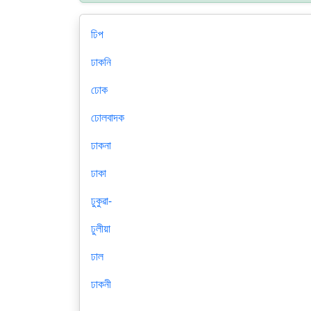
ঢিপ
ঢাকনি
ঢোক
ঢোলবাদক
ঢাকনা
ঢাকা
ঢুকুৱা-
ঢুলীয়া
ঢাল
ঢাকনী