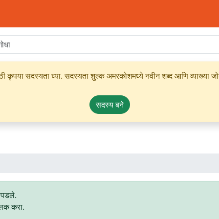
ृपया सदस्यता घ्या. सदस्यता शुल्क अमरकोशमध्ये नवीन शब्द आणि व्याख्या जोडण्
सदस्य बने
ापडले.
्लिक करा.