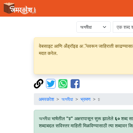
वेबसाइट आणि अँड्रॉइड अॅपवरून जाहिराती काढण्यासाठी क
मदत करेल.
अमरकोश
অসমীয়া
भ्रमण
ঢ
অসমীয়া भाषेतील
"ঢ"
अक्षरापासून सुरू झालेले
६०
शब्द स
शब्दाबद्दल सविस्तर माहिती मिळविण्यासाठी त्या शब्दावर क