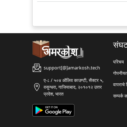
संघ
परिचय
support[@]amarkosh.tech
गोपनीयत
ए-८ / ५०४ ऑलिव काउण्टी, सैक्टर ५,
वापराचे
वसुन्धरा, गाजियाबाद, २०१०१२ उत्तर
प्रदेश, भारत
सम्पर्क 