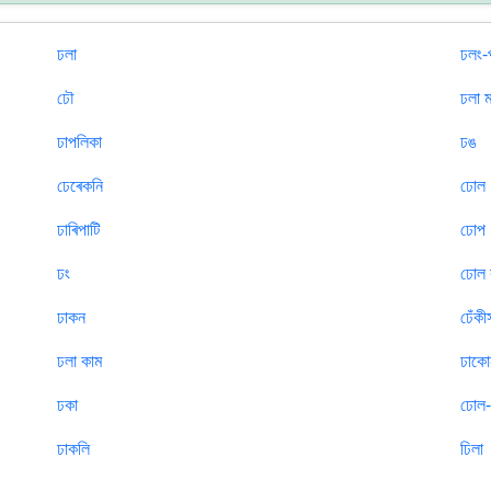
ঢলা
ঢলং-
ঢৌ
ঢলা ম
ঢাপলিকা
ঢঙ
ঢেৰেকনি
ঢোল
ঢাৰিপাটি
ঢোপ
ঢং
ঢোল 
ঢাকন
ঢেঁকী
ঢলা কাম
ঢাকো
ঢকা
ঢোল-
ঢাকলি
ঢিলা