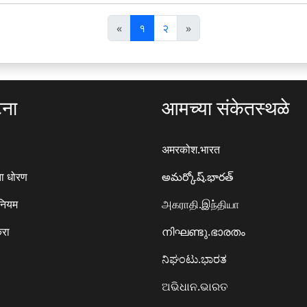
पि
अ
«
१
२
»
छ
ग
ला
ला
टना
आमच्या संकेतस्थळे
अमरकोश.भारत
ा धोरण
అమర్కోష్.భారత్
 नियम
அகராதி.இந்தியா
करा
നിഘണ്ടു.ഭാരതം
ನಿಘಂಟು.ಭಾರತ
ଅଭିଧାନ.ଭାରତ