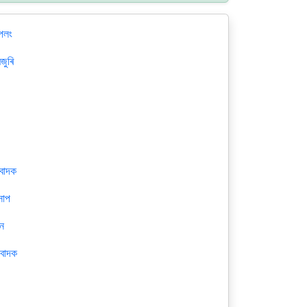
পলং
জুৰি
বাদক
সাপ
ন
বাদক