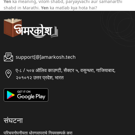
Yen
ka meaning, vilom shabd, paryayvachi aur samanarthi
shabd in Marathi.
Yen
ka matlab kya hota hai?
support[@]amarkosh.tech
ए-८ / ५०४ ऑलिव काउण्टी, सैक्टर ५, वसुन्धरा, गाजियाबाद,
२०१०१२ उत्तर प्रदेश, भारत
संघटना
परिचय
गोपनीयता धोरण
वापराचे नियम
सम्पर्क करा