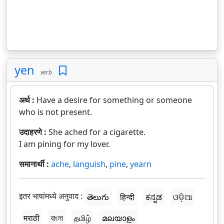
yen
verb
अर्थ :
Have a desire for something or someone
who is not present.
उदाहरणे :
She ached for a cigarette.
I am pining for my lover.
समानार्थी :
ache
,
languish
,
pine
,
yearn
इतर भाषांमध्ये अनुवाद :
తెలుగు
हिन्दी
ಕನ್ನಡ
ଓଡ଼ିଆ
मराठी
বাংলা
தமிழ்
മലയാളം