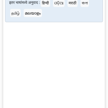
इतर भाषांमध्ये अनुवाद :
हिन्दी
ଓଡ଼ିଆ
मराठी
বাংলা
தமிழ்
മലയാളം