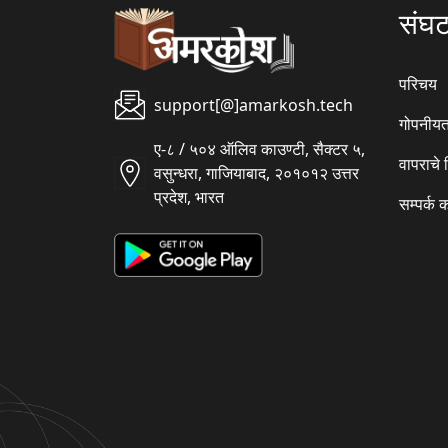
संघ
परिचय
support[@]amarkosh.tech
गोपनीयत
ए-८ / ५०४ ऑलिव काउण्टी, सैक्टर ५,
वापराचे
वसुन्धरा, गाजियाबाद, २०१०१२ उत्तर
प्रदेश, भारत
सम्पर्क 