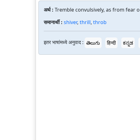
अर्थ :
Tremble convulsively, as from fear o
समानार्थी :
shiver
,
thrill
,
throb
इतर भाषांमध्ये अनुवाद :
తెలుగు
हिन्दी
ಕನ್ನಡ