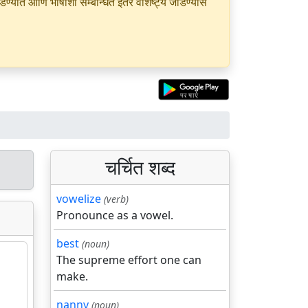
यात आणि भाषांशी सम्बन्धित इतर वैशिष्ट्ये जोडण्यास
चर्चित शब्द
vowelize
(verb)
Pronounce as a vowel.
best
(noun)
The supreme effort one can
make.
nanny
(noun)