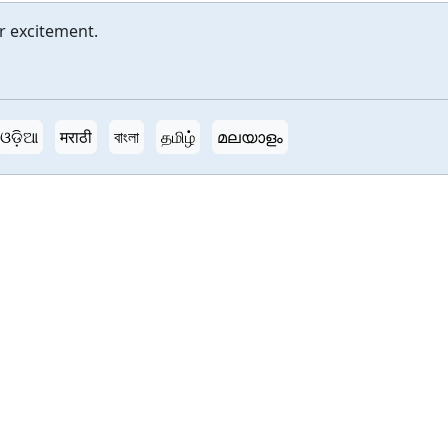
r excitement.
ଓଡ଼ିଆ
मराठी
বাংলা
தமிழ்
മലയാളം