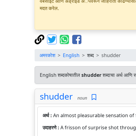
वेबसाइट आणि अँड्रॉइड अॅपवरून जाहिराती काढण्यासाठी क
मदत करेल.
अमरकोश
English
शब्द
shudder
English शब्दकोषातील
shudder
शब्दाचा अर्थ आणि सम
shudder
noun
अर्थ :
An almost pleasurable sensation of f
उदाहरणे :
A frisson of surprise shot throu