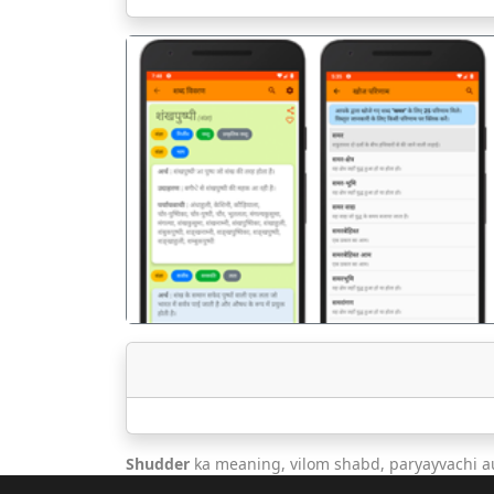
पिछला
Shudder
ka meaning, vilom shabd, paryayvachi a