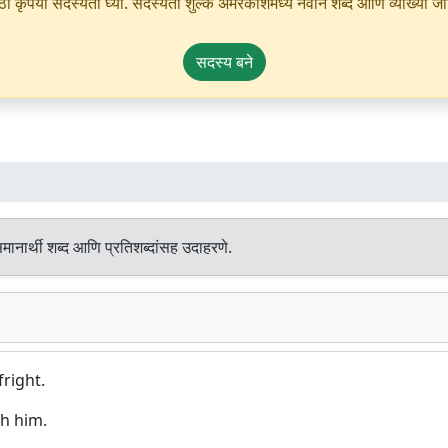
ृपया सदस्यता घ्या. सदस्यता शुल्क अमरकोशमध्ये नवीन शब्द आणि व्याख्या जोडण्
सदस्य बने
ानार्थी शब्द आणि प्रतिशब्दांसह उदाहरणे.
right.
gh him.