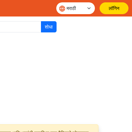
लॉगिन
शोधा