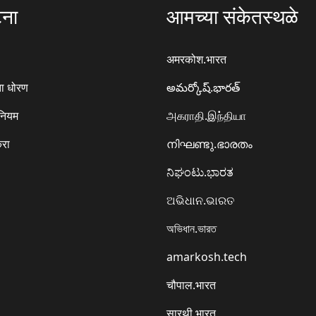
टना
आमच्या संकेतस्थळे
अमरकोश.भारत
ा धोरण
అమర్కోష్.భారత్
 नियम
அகராதி.இந்தியா
करा
നിഘണ്ടു.ഭാരതം
ನಿಘಂಟು.ಭಾರತ
ଅଭିଧାନ.ଭାରତ
অভিধান.ভারত
amarkosh.tech
चौपाल.भारत
सारथी.भारत