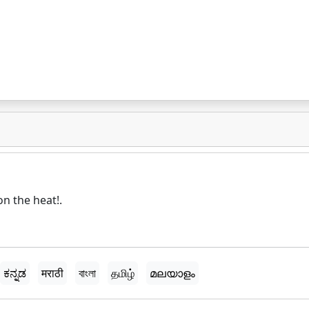
on the heat!.
ಕನ್ನಡ
मराठी
বাংলা
தமிழ்
മലയാളം