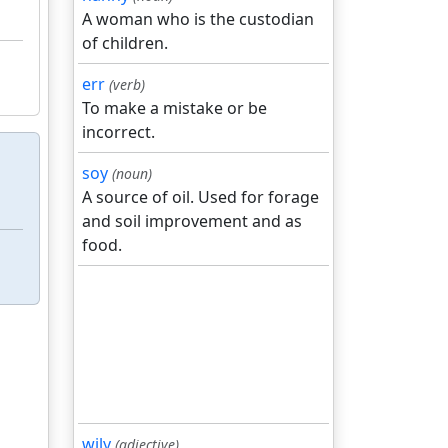
A woman who is the custodian
of children.
err
(verb)
To make a mistake or be
incorrect.
soy
(noun)
A source of oil. Used for forage
and soil improvement and as
food.
wily
(adjective)