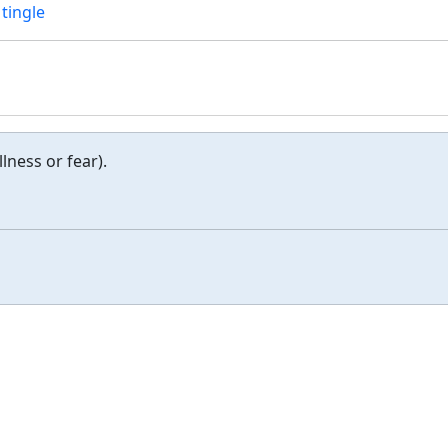
,
tingle
llness or fear).