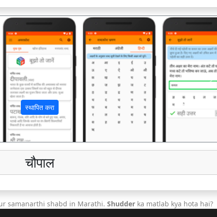
अ
स्थापित करा
चौपाल
ur samanarthi shabd in Marathi.
Shudder
ka matlab kya hota hai?