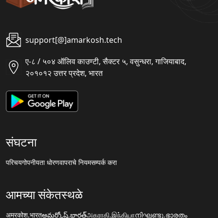
support[@]amarkosh.tech
ए-८ / ५०४ ऑलिव काउण्टी, सैक्टर ५, वसुन्धरा, गाजियाबाद,
२०१०१२ उत्तर प्रदेश, भारत
संघटना
परिचय
गोपनीयता धोरण
वापराचे नियम
सम्पर्क करा
आमच्या संकेतस्थळे
अमरकोश.भारत
అమర్కోష్.భారత్
அகராதி.இந்தியா
നിഘണ്ടു.ഭാരതം