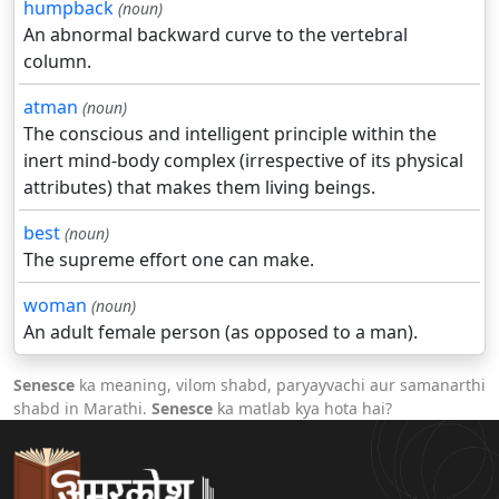
humpback
(noun)
An abnormal backward curve to the vertebral
column.
atman
(noun)
The conscious and intelligent principle within the
inert mind-body complex (irrespective of its physical
attributes) that makes them living beings.
best
(noun)
The supreme effort one can make.
woman
(noun)
An adult female person (as opposed to a man).
Senesce
ka meaning, vilom shabd, paryayvachi aur samanarthi
shabd in Marathi.
Senesce
ka matlab kya hota hai?