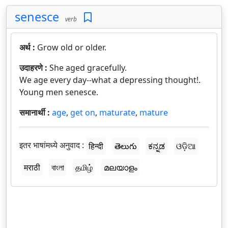
senesce
verb
अर्थ :
Grow old or older.
उदाहरणे :
She aged gracefully.
We age every day--what a depressing thought!.
Young men senesce.
समानार्थी :
age
,
get on
,
maturate
,
mature
इतर भाषांमध्ये अनुवाद :
हिन्दी
తెలుగు
ಕನ್ನಡ
ଓଡ଼ିଆ
मराठी
বাংলা
தமிழ்
മലയാളം