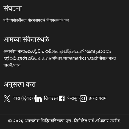
संघटना
परिचय
गोपनीयता धोरण
वापराचे नियम
सम्पर्क करा
आमच्या संकेतस्थळे
अमरकोश.भारत
అమర్కోష్.భారత్
அகராதி.இந்தியா
നിഘണ്ടു.ഭാരതം
ನಿಘಂಟು.ಭಾರತ
ଅଭିଧାନ.ଭାରତ
অভিধান.ভারত
amarkosh.tech
चौपाल.भारत
सारथी.भारत
अनुसरण करा
एक्स (ट्विटर)
लिंक्डइन
फेसबुक
इन्स्टाग्राम
© २०२६ अमरकोश लिङ्ग्विस्टिक्स प्रा॰ लिमिटेड सर्व अधिकार राखीव.