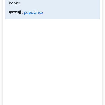
books.
समानार्थी :
popularise