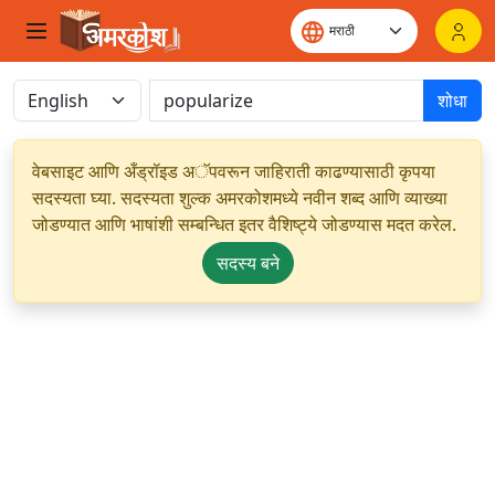
शोधा
वेबसाइट आणि अँड्रॉइड अॅपवरून जाहिराती काढण्यासाठी कृपया
सदस्यता घ्या. सदस्यता शुल्क अमरकोशमध्ये नवीन शब्द आणि व्याख्या
जोडण्यात आणि भाषांशी सम्बन्धित इतर वैशिष्ट्ये जोडण्यास मदत करेल.
सदस्य बने