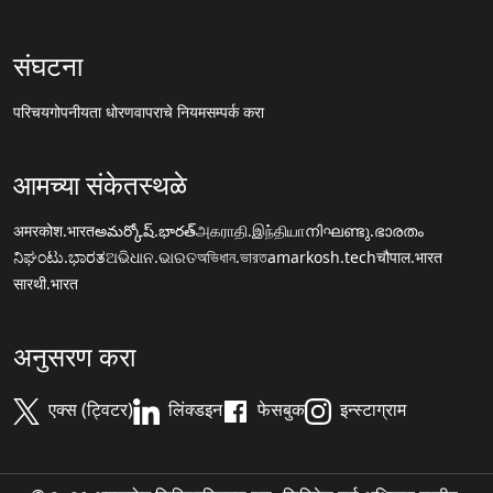
संघटना
परिचय
गोपनीयता धोरण
वापराचे नियम
सम्पर्क करा
आमच्या संकेतस्थळे
अमरकोश.भारत
అమర్కోష్.భారత్
அகராதி.இந்தியா
നിഘണ്ടു.ഭാരതം
ನಿಘಂಟು.ಭಾರತ
ଅଭିଧାନ.ଭାରତ
অভিধান.ভারত
amarkosh.tech
चौपाल.भारत
सारथी.भारत
अनुसरण करा
एक्स (ट्विटर)
लिंक्डइन
फेसबुक
इन्स्टाग्राम