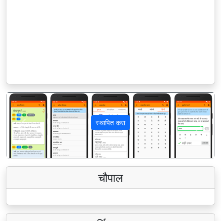
स्थापित करा
पिछला
अगला
चौपाल