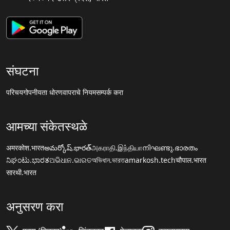
संघटना
परिचय
गोपनीयता धोरण
वापराचे नियम
सम्पर्क करा
आमच्या संकेतस्थळे
अमरकोश.भारत
అమర్కోష్.భారత్
அகராதி.இந்தியா
നിഘണ്ടു.ഭാരതം
ನಿಘಂಟು.ಭಾರತ
ଅଭିଧାନ.ଭାରତ
অভিধান.ভারত
amarkosh.tech
चौपाल.भारत
सारथी.भारत
अनुसरण करा