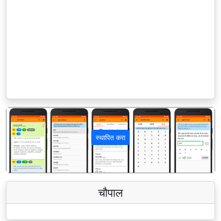
स्थापित करा
पिछला
अगला
चौपाल