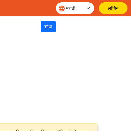
लॉगिन
शोधा