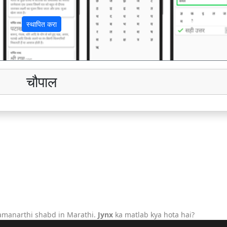
स्थापित करा
चौपाल
amanarthi shabd in Marathi.
Jynx
ka matlab kya hota hai?