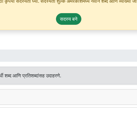
ृपया सदस्यता घ्या. सदस्यता शुल्क अमरकोशमध्ये नवीन शब्द आणि व्याख्या जोडण्
सदस्य बने
थी शब्द आणि प्रतिशब्दांसह उदाहरणे.