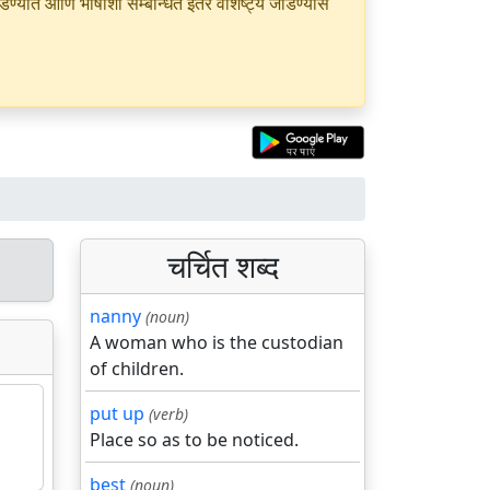
यात आणि भाषांशी सम्बन्धित इतर वैशिष्ट्ये जोडण्यास
चर्चित शब्द
nanny
(noun)
A woman who is the custodian
of children.
put up
(verb)
Place so as to be noticed.
best
(noun)