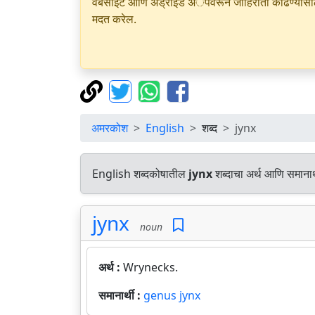
वेबसाइट आणि अँड्रॉइड अॅपवरून जाहिराती काढण्यासाठी क
मदत करेल.
अमरकोश
English
शब्द
jynx
English शब्दकोषातील
jynx
शब्दाचा अर्थ आणि समानार्
jynx
noun
अर्थ :
Wrynecks.
समानार्थी :
genus jynx