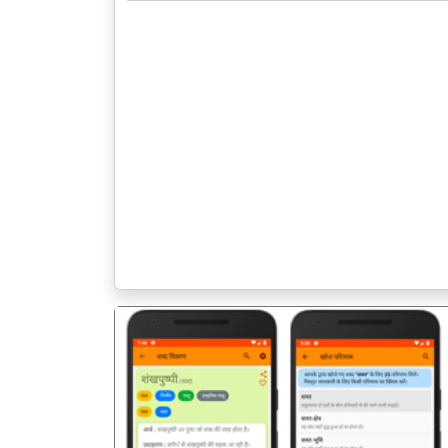
पिछला