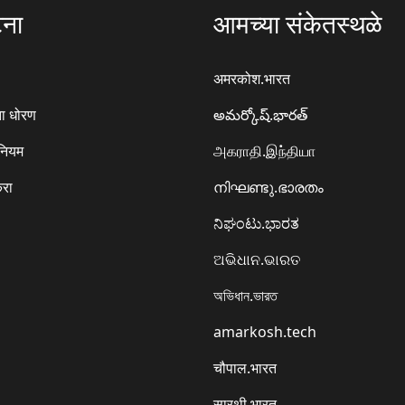
टना
आमच्या संकेतस्थळे
अमरकोश.भारत
ा धोरण
అమర్కోష్.భారత్
 नियम
அகராதி.இந்தியா
करा
നിഘണ്ടു.ഭാരതം
ನಿಘಂಟು.ಭಾರತ
ଅଭିଧାନ.ଭାରତ
অভিধান.ভারত
amarkosh.tech
चौपाल.भारत
सारथी.भारत