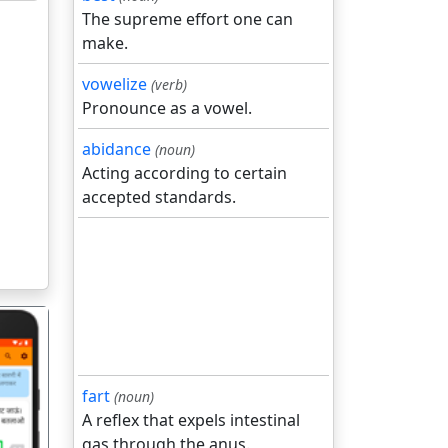
The supreme effort one can
make.
vowelize
(verb)
Pronounce as a vowel.
abidance
(noun)
Acting according to certain
accepted standards.
fart
(noun)
A reflex that expels intestinal
gas through the anus.
गला