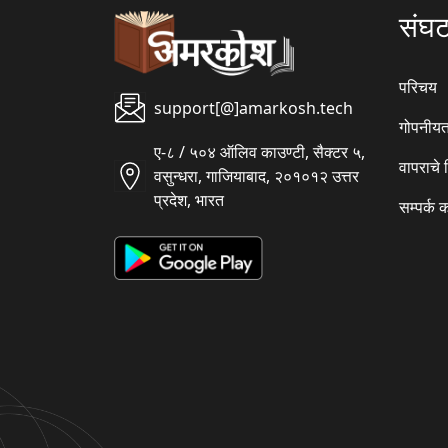
संघ
परिचय
support[@]amarkosh.tech
गोपनीयत
ए-८ / ५०४ ऑलिव काउण्टी, सैक्टर ५,
वापराचे
वसुन्धरा, गाजियाबाद, २०१०१२ उत्तर
प्रदेश, भारत
सम्पर्क 