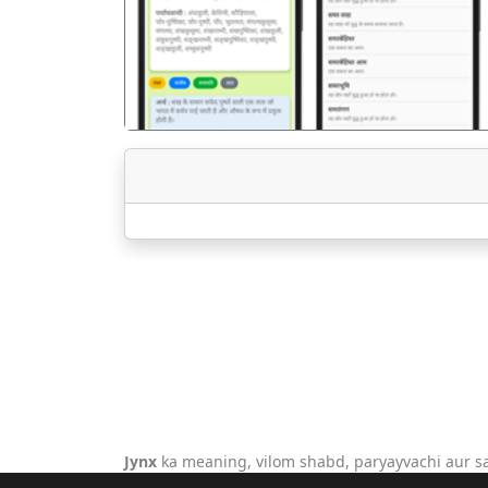
Jynx
ka meaning, vilom shabd, paryayvachi aur s