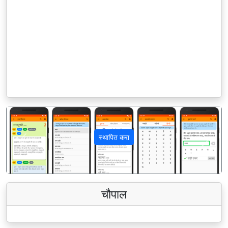
स्थापित करा
पिछला
अगला
चौपाल