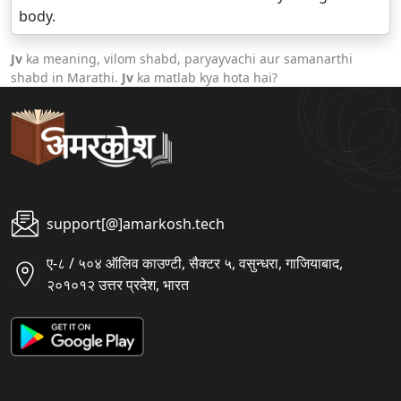
body.
Jv
ka meaning, vilom shabd, paryayvachi aur samanarthi
shabd in Marathi.
Jv
ka matlab kya hota hai?
support[@]amarkosh.tech
ए-८ / ५०४ ऑलिव काउण्टी, सैक्टर ५, वसुन्धरा, गाजियाबाद,
२०१०१२ उत्तर प्रदेश, भारत