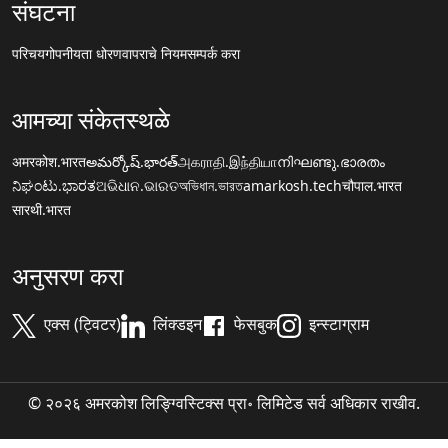
संघटना
परिचय
गोपनीयता धोरण
वापराचे नियम
सम्पर्क करा
आमच्या संकेतस्थळे
अमरकोश.भारत
అమర్కోష్.భారత్
அகராதி.இந்தியா
നിഘണ്ടു.ഭാരതം
ನಿಘಂಟು.ಭಾರತ
ଅଭିଧାନ.ଭାରତ
অভিধান.ভারত
amarkosh.tech
चौपाल.भारत
सारथी.भारत
अनुसरण करा
एक्स (ट्विटर)
लिंक्डइन
फेसबुक
इन्स्टाग्राम
© २०२६ अमरकोश लिङ्ग्विस्टिक्स प्रा॰ लिमिटेड सर्व अधिकार राखीव.