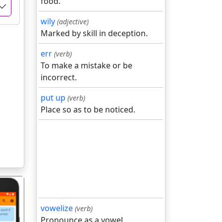
food.
wily
(adjective)
Marked by skill in deception.
err
(verb)
To make a mistake or be
incorrect.
put up
(verb)
Place so as to be noticed.
vowelize
(verb)
Pronounce as a vowel.