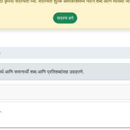
ृपया सदस्यता घ्या. सदस्यता शुल्क अमरकोशमध्ये नवीन शब्द आणि व्याख्या जोडण्
सदस्य बने
n
र्थ आणि समानार्थी शब्द आणि प्रतिशब्दांसह उदाहरणे.
.