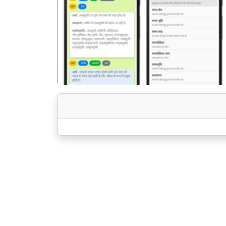
पिछला