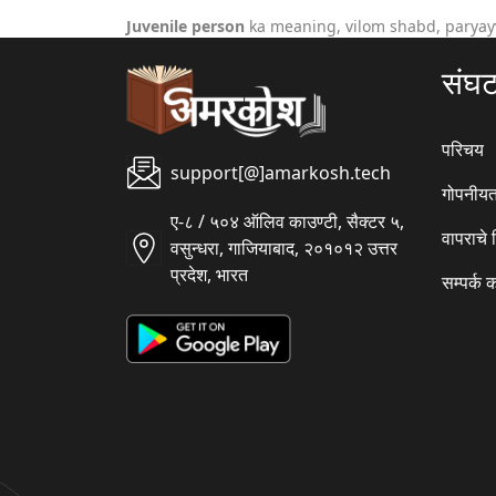
Juvenile person
ka meaning, vilom shabd, paryay
संघ
परिचय
support[@]amarkosh.tech
गोपनीयत
ए-८ / ५०४ ऑलिव काउण्टी, सैक्टर ५,
वापराचे
वसुन्धरा, गाजियाबाद, २०१०१२ उत्तर
प्रदेश, भारत
सम्पर्क 