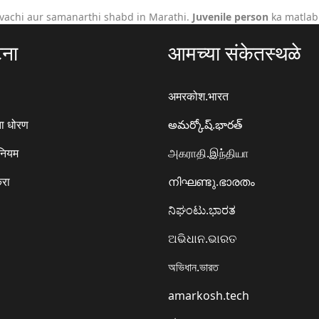
vachi aur samanarthi shabd in Marathi.
Juvenile person
ka matlab 
टना
आमच्या संकेतस्थळे
अमरकोश.भारत
ा धोरण
అమర్కోష్.భారత్
 नियम
அகராதி.இந்தியா
करा
നിഘണ്ടു.ഭാരതം
ನಿಘಂಟು.ಭಾರತ
ଅଭିଧାନ.ଭାରତ
অভিধান.ভারত
amarkosh.tech