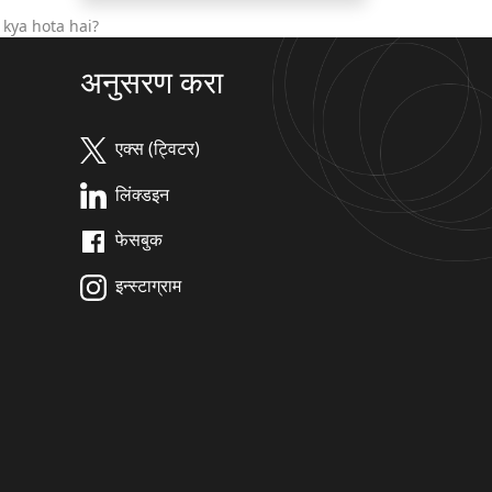
kya hota hai?
अनुसरण करा
एक्स (ट्विटर)
लिंक्डइन
फेसबुक
इन्स्टाग्राम