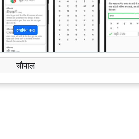
अ
स्थापित करा
चौपाल