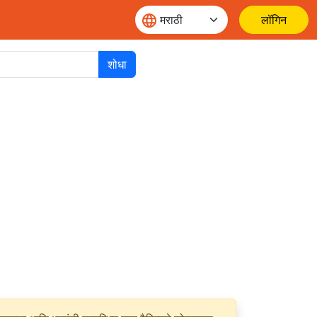
लॉगिन
शोधा