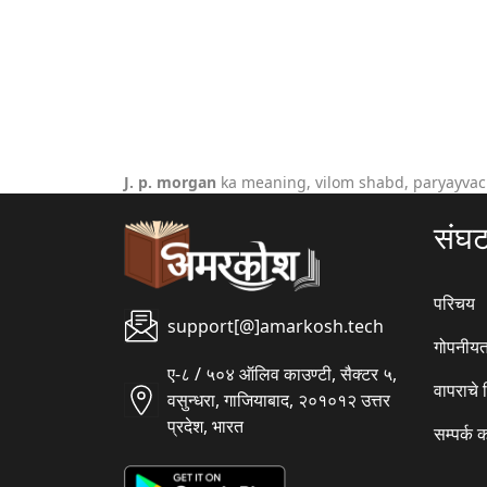
J. p. morgan
ka meaning, vilom shabd, paryayvac
संघ
परिचय
support[@]amarkosh.tech
गोपनीयत
ए-८ / ५०४ ऑलिव काउण्टी, सैक्टर ५,
वापराचे
वसुन्धरा, गाजियाबाद, २०१०१२ उत्तर
प्रदेश, भारत
सम्पर्क 