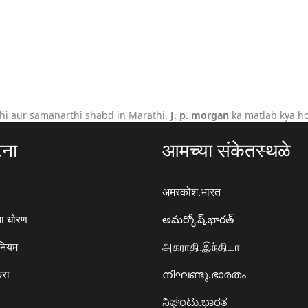
hi aur samanarthi shabd in Marathi.
J. p. morgan
ka matlab kya ho
टना
आमच्या संकेतस्थळे
अमरकोश.भारत
ा धोरण
అమర్కోష్.భారత్
 नियम
அகராதி.இந்தியா
करा
നിഘണ്ടു.ഭാരതം
ನಿಘಂಟು.ಭಾರತ