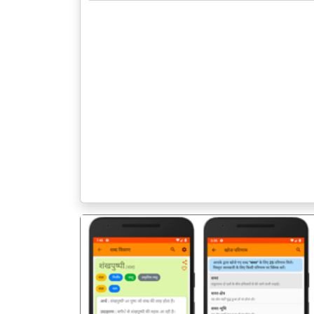
पिछला