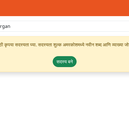
ृपया सदस्यता घ्या. सदस्यता शुल्क अमरकोशमध्ये नवीन शब्द आणि व्याख्या जोडण्
सदस्य बने