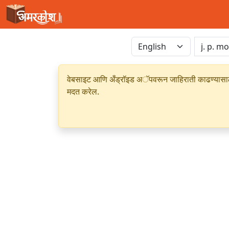
वेबसाइट आणि अँड्रॉइड अॅपवरून जाहिराती काढण्यासाठी क
मदत करेल.