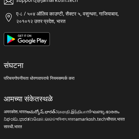
support[@]amarkosh.tech
ए-८ / ५०४ ऑलिव काउण्टी, सैक्टर ५, वसुन्धरा, गाजियाबाद,
२०१०१२ उत्तर प्रदेश, भारत
संघटना
परिचय
गोपनीयता धोरण
वापराचे नियम
सम्पर्क करा
आमच्या संकेतस्थळे
अमरकोश.भारत
అమర్కోష్.భారత్
அகராதி.இந்தியா
നിഘണ്ടു.ഭാരതം
ನಿಘಂಟು.ಭಾರತ
ଅଭିଧାନ.ଭାରତ
অভিধান.ভারত
amarkosh.tech
चौपाल.भारत
सारथी.भारत