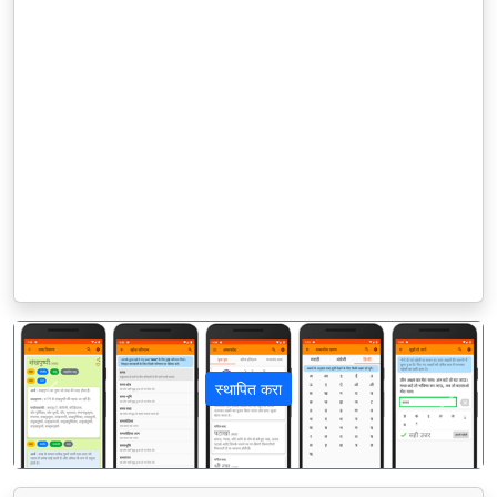
स्थापित करा
पिछला
अगला