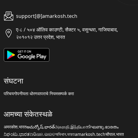
support[@]amarkosh.tech
ए-८ / ५०४ ऑलिव काउण्टी, सैक्टर ५, वसुन्धरा, गाजियाबाद,
२०१०१२ उत्तर प्रदेश, भारत
संघटना
परिचय
गोपनीयता धोरण
वापराचे नियम
सम्पर्क करा
आमच्या संकेतस्थळे
अमरकोश.भारत
అమర్కోష్.భారత్
அகராதி.இந்தியா
നിഘണ്ടു.ഭാരതം
ನಿಘಂಟು.ಭಾರತ
ଅଭିଧାନ.ଭାରତ
অভিধান.ভারত
amarkosh.tech
चौपाल.भारत