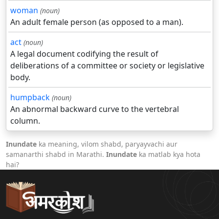
woman
(noun)
An adult female person (as opposed to a man).
act
(noun)
A legal document codifying the result of
deliberations of a committee or society or legislative
body.
humpback
(noun)
An abnormal backward curve to the vertebral
column.
Inundate
ka meaning, vilom shabd, paryayvachi aur
samanarthi shabd in Marathi.
Inundate
ka matlab kya hota
hai?